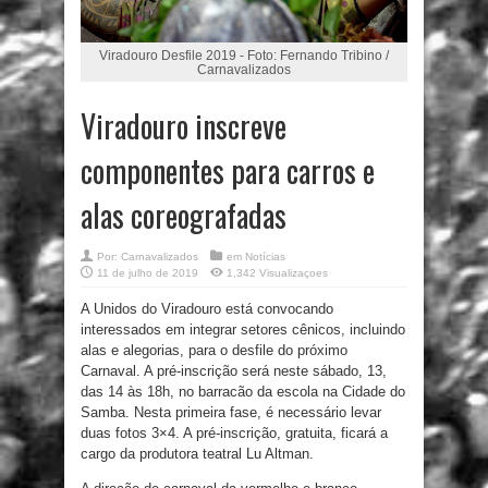
Viradouro Desfile 2019 - Foto: Fernando Tribino /
Carnavalizados
Viradouro inscreve
componentes para carros e
alas coreografadas
Por:
Carnavalizados
em
Notícias
11 de julho de 2019
1,342 Visualizaçoes
A Unidos do Viradouro está convocando
interessados em integrar setores cênicos, incluindo
alas e alegorias, para o desfile do próximo
Carnaval. A pré-inscrição será neste sábado, 13,
das 14 às 18h, no barracão da escola na Cidade do
Samba. Nesta primeira fase, é necessário levar
duas fotos 3×4. A pré-inscrição, gratuita, ficará a
cargo da produtora teatral Lu Altman.