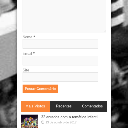
Nome
*
Email
*
Site
Mais Vistos
Recentes
Comentados
32 enredos com a temática infantil
13 de outubro de 2017