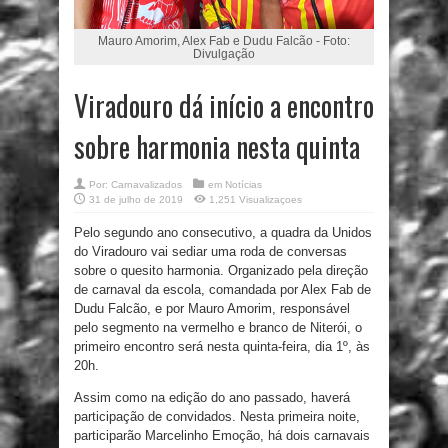
Mauro Amorim, Alex Fab e Dudu Falcão - Foto:
Divulgação
Viradouro dá início a encontro
sobre harmonia nesta quinta
Por:
Carnavalizados
em
Notícias
31 de julho de 2019
1,251 Visualizaçoes
Pelo segundo ano consecutivo, a quadra da Unidos
do Viradouro vai sediar uma roda de conversas
sobre o quesito harmonia. Organizado pela direção
de carnaval da escola, comandada por Alex Fab de
Dudu Falcão, e por Mauro Amorim, responsável
pelo segmento na vermelho e branco de Niterói, o
primeiro encontro será nesta quinta-feira, dia 1º, às
20h.
Assim como na edição do ano passado, haverá
participação de convidados. Nesta primeira noite,
participarão Marcelinho Emoção, há dois carnavais