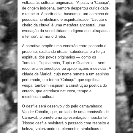
voltada às culturas originárias. “A palavra ‘Cabuçu’,
de origem indígena, sempre despertou curiosidade
e respeito. A partir dela, buscamos um caminho de
pesquisa, simbolismo e espiritualidade. ‘Escute o
cheiro da chuva’ é uma metáfora ancestral, uma
evocação da sensibilidade indígena que ultrapassa
o tempo”, afirma o diretor.
A narrativa propõe uma conexão entre passado e
presente, exaltando rituais, sabedorias e a força
espiritual dos povos originários — como os
Tamoios, Tupinambás, Tupis e Guaranis — sem
recorrer a estereótipos ou apropriações indevidas. A
cidade de Maricá, cujo nome remete a um espinho
perfumado, e o termo “Cabuçu”, que significa
vespa, também inspiram a construção poética do
enredo, que entrelaça natureza, tempo e
resistência cultural.
O desfile será desenvolvido pelo carnavalesco
Vander Cobalto, que, ao lado de uma comissão de
Carnaval, promete uma apresentação impactante.
“Nosso desfile revisitará o passado com respeito e
beleza, valorizando os elementos simbólicos e