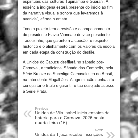
espirituais das culturas Tupinambá e Guarani. A
essência indígena estará presente do início ao fim
da narrativa visual e sonora que levaremos à
avenida”, afirma o artista.
Todo o projeto tem a revisão e acompanhamento
do presidente Flavio Vianna e do vice-presidente
Tadeuzinho, que garantem a coesão, o respeito
histórico e o alinhamento com os valores da escola
em cada etapa da construção do desfile.
A Unidos do Cabuçu desfilará no sábado pós-
Carnaval, o tradicional Sábado das Campeãs, pela
Série Bronze da Superliga Carnavalesca do Brasil,
na Intendente Magalhães. A agremiação sonha alto:
conquistar o título e garantir o tão desejado acesso
à Série Prata.
Previous:
Unidos de Vila Isabel inicia ensaios de
bateria para o Carnaval 2026 nesta
quarta-feira (16)
Next:
Unidos da Tijuca recebe inscrições