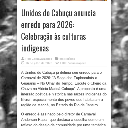
Unidos do Cabuçu anuncia
enredo para 2026:
Celebração às culturas
indígenas
Por:
Carnavalizados
em
Notícias
16 de julho de 2025
1,003 Visualizaçoes
A Unidos do Cabuçu já definiu seu enredo para o
Carnaval de 2026: “A Saga dos Tupinambás a
Guaranis – No Olhar do Tempo, Escute o Cheiro da
Chuva na Aldeia Maricá Cabuçu”. A proposta é uma
imersão poética e histórica nas raízes indígenas do
Brasil, especialmente dos povos que habitaram a
região de Maricá, no Estado do Rio de Janeiro.
O enredo é assinado pelo diretor de Carnaval
Anderson Papai, que destaca a escolha como um
reflexo do desejo da comunidade por uma temática