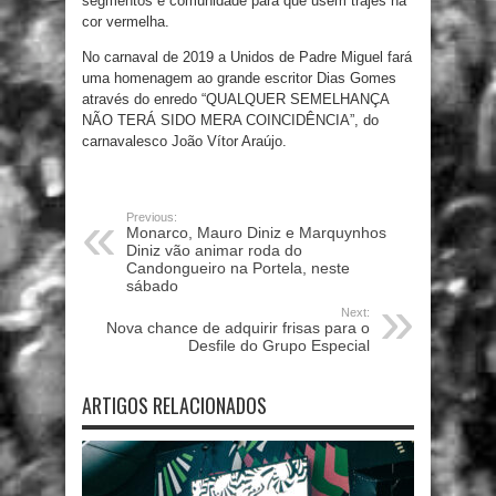
segmentos e comunidade para que usem trajes na
cor vermelha.
No carnaval de 2019 a Unidos de Padre Miguel fará
uma homenagem ao grande escritor Dias Gomes
através do enredo “QUALQUER SEMELHANÇA
NÃO TERÁ SIDO MERA COINCIDÊNCIA”, do
carnavalesco João Vítor Araújo.
Previous:
Monarco, Mauro Diniz e Marquynhos
Diniz vão animar roda do
Candongueiro na Portela, neste
sábado
Next:
Nova chance de adquirir frisas para o
Desfile do Grupo Especial
ARTIGOS RELACIONADOS