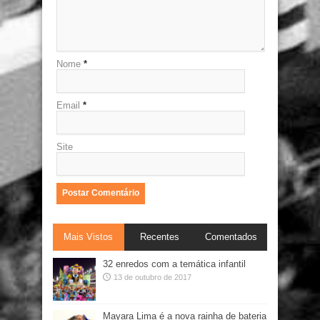
Nome
*
Email
*
Site
Mais Vistos
Recentes
Comentados
32 enredos com a temática infantil
13 de outubro de 2017
Mayara Lima é a nova rainha de bateria