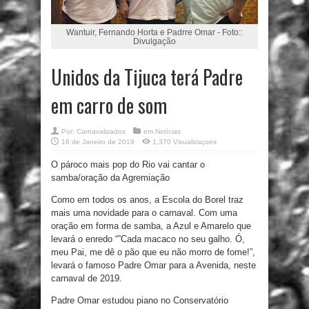
Wantuir, Fernando Horta e Padrre Omar - Foto::
Divulgação
Unidos da Tijuca terá Padre
em carro de som
Por:
Carnavalizados
em
Notícias
16 de Janeiro de 2019
1,370 Visualizaçoes
O pároco mais pop do Rio vai cantar o
samba/oração da Agremiação
Como em todos os anos, a Escola do Borel traz
mais uma novidade para o carnaval. Com uma
oração em forma de samba, a Azul e Amarelo que
levará o enredo “”Cada macaco no seu galho. Ó,
meu Pai, me dê o pão que eu não morro de fome!”,
levará o famoso Padre Omar para a Avenida, neste
carnaval de 2019.
Padre Omar estudou piano no Conservatório