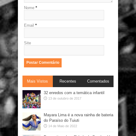
Nome
*
Email
*
Site
Mais Vistos
Recentes
Comentados
32 enredos com a temática infantil
13 de outubro de 2017
Mayara Lima é a nova rainha de bateria
do Paraíso do Tuiuti
14 de Maio de 2022