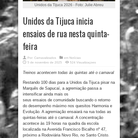
Unidos da Tijuca 2026 - Foto: Julie Abreu
Unidos da Tijuca inicia
ensaios de rua nesta quinta-
feira
Por:
Carnavalizados
em
Notícias
5 de novembro de 2025
524 Visualizaçoes
Treinos acontecem todas às quintas até o carnaval
Restando 100 dias para a Unidos da Tijuca pisar na
Marquês de Sapucaí, a agremiação passa a
intensificar ainda mais os
seus
ensaios
de comunidade buscando o retorno
do desempenho máximo nos quesitos Harmonia e
Evolução. A agremiação ensaiará na
rua
todas as
quintas-feiras até o carnaval. A concentração
acontece às 19 horas na quadra da escola
localizada na Avenida Francisco Bicalho nº 47,
próximo a Rodoviária Novo Rio, no Santo Cristo.