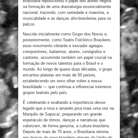
Brasiliana reposicionou o papel dos atores negros
na formação de uma dramaturgia essencialmente
nacional, trazendo, com seriedade e maestria, a
musicalidade e as danças afro-brasileiras para os
palcos.
Nascido inicialmente como Grupo dos Novos e,
posteriormente, como Teatro Folclórico Brasileiro,
esse movimento vibrante e inovador agregou
compositores, bailarinos, atores, cenógrafos e
cantores, assumindo também um papel crucial na
formação de novos talentos para o Brasil e o
mundo. Ao longo de quase duas décadas, o grupo
encantou plateias em mais de 50 países,
estabelecendo um novo olhar sobre a nossa
brasilidade — que continua a influenciar inúmeros
grupos teatrais pelo país.
É celebrando e exaltando a importância desse
legado que a rosa e amarelo pisa mais uma vez na
Marquês de Sapucaí, preparando um grande
espetáculo de ritmos, danças e narrativas que
valorizam, de forma genuína, a cultura brasileira.
Depois de mais de 70 anos, o Brasiliana retorna
aos braços do povo brasileiro através da União do