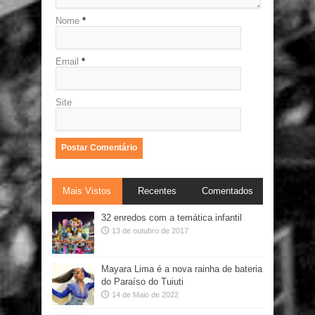
Nome
*
Email
*
Site
Mais Vistos
Recentes
Comentados
32 enredos com a temática infantil
13 de outubro de 2017
Mayara Lima é a nova rainha de bateria
do Paraíso do Tuiuti
14 de Maio de 2022