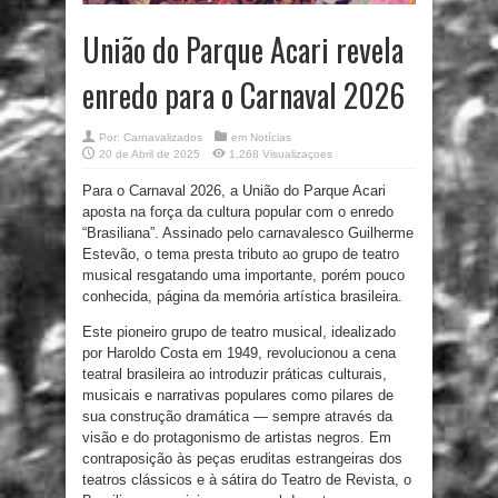
União do Parque Acari revela
enredo para o Carnaval 2026
Por:
Carnavalizados
em
Notícias
20 de Abril de 2025
1,268 Visualizaçoes
Para o Carnaval 2026, a União do Parque Acari
aposta na força da cultura popular com o enredo
“Brasiliana”. Assinado pelo carnavalesco Guilherme
Estevão, o tema presta tributo ao grupo de teatro
musical resgatando uma importante, porém pouco
conhecida, página da memória artística brasileira.
Este pioneiro grupo de teatro musical, idealizado
por Haroldo Costa em 1949, revolucionou a cena
teatral brasileira ao introduzir práticas culturais,
musicais e narrativas populares como pilares de
sua construção dramática — sempre através da
visão e do protagonismo de artistas negros. Em
contraposição às peças eruditas estrangeiras dos
teatros clássicos e à sátira do Teatro de Revista, o