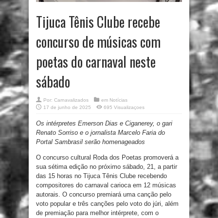
Tijuca Tênis Clube recebe
concurso de músicas com
poetas do carnaval neste
sábado
Por:
Carnavalizados
em
Notícias
17 de junho de 2025
695 Visualizaçoes
Os intérpretes Emerson Dias e Ciganerey, o gari
Renato Sorriso e o jornalista Marcelo Faria do
Portal Sambrasil serão homenageados
O concurso cultural Roda dos Poetas promoverá a
sua sétima edição no próximo sábado, 21, a partir
das 15 horas no Tijuca Tênis Clube recebendo
compositores do carnaval carioca em 12 músicas
autorais. O concurso premiará uma canção pelo
voto popular e três canções pelo voto do júri, além
de premiação para melhor intérprete, com o