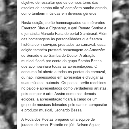
objetivo de ressaltar que os compositores das
escolas de samba não só compõem samba-enredo,
como também músicas em diversos gêneros.
Nesta edição, serão homenageados os intérpretes
Emerson Dias e Ciganerey, o gari Renato Sorriso e
o jornalista Marcelo Faria do portal Sambrasil. Além
das homenagens às personalidades que fizeram
história com serviços prestados ao carnaval, essa
edição também prestará homenagem ao Armazém
do Senado e ao Samba do Doutor. A atração
musical ficará por conta do grupo Samba Bessa
que acompanhará todas as apresentações. O
concurso foi aberto a todos os poetas do carnaval,
ou não, interessados em apresentar e divulgar as
suas músicas autorais. Os poetas serão recebidos
no palco e apresentados como verdadeiros artistas,
pois compor é arte. Assim como nas demais
edições, a apresentação ficará à cargo de um
grupo de músicos liderados pelo cantor, compositor
e produtor musical, Leonardo Bessa.
A Roda dos Poetas preparou uma equipe de
jurados de peso. Estarão no júri: Nelson Aguiar,