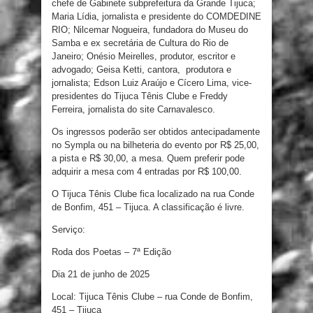
chefe de Gabinete subprefeitura da Grande Tijuca;
Maria Lídia, jornalista e presidente do COMDEDINE
RIO; Nilcemar Nogueira, fundadora do Museu do
Samba e ex secretária de Cultura do Rio de
Janeiro; Onésio Meirelles, produtor, escritor e
advogado; Geisa Ketti, cantora, produtora e
jornalista; Edson Luiz Araújo e Cícero Lima, vice-
presidentes do Tijuca Tênis Clube e Freddy
Ferreira, jornalista do site Carnavalesco.
Os ingressos poderão ser obtidos antecipadamente
no Sympla ou na bilheteria do evento por R$ 25,00,
a pista e R$ 30,00, a mesa. Quem preferir pode
adquirir a mesa com 4 entradas por R$ 100,00.
O Tijuca Tênis Clube fica localizado na rua Conde
de Bonfim, 451 – Tijuca. A classificação é livre.
Serviço:
Roda dos Poetas – 7ª Edição
Dia 21 de junho de 2025
Local: Tijuca Tênis Clube – rua Conde de Bonfim,
451 – Tijuca