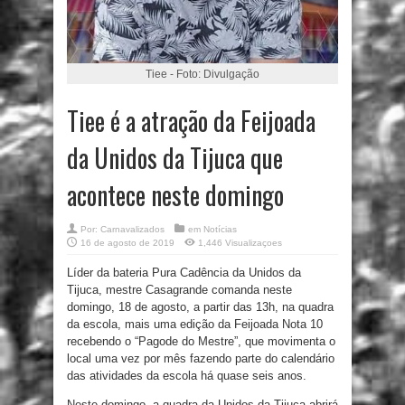
Tiee - Foto: Divulgação
Tiee é a atração da Feijoada
da Unidos da Tijuca que
acontece neste domingo
Por:
Carnavalizados
em
Notícias
16 de agosto de 2019
1,446 Visualizaçoes
Líder da bateria Pura Cadência da Unidos da
Tijuca, mestre Casagrande comanda neste
domingo, 18 de agosto, a partir das 13h, na quadra
da escola, mais uma edição da Feijoada Nota 10
recebendo o “Pagode do Mestre”, que movimenta o
local uma vez por mês fazendo parte do calendário
das atividades da escola há quase seis anos.
Neste domingo, a quadra da Unidos da Tijuca abrirá