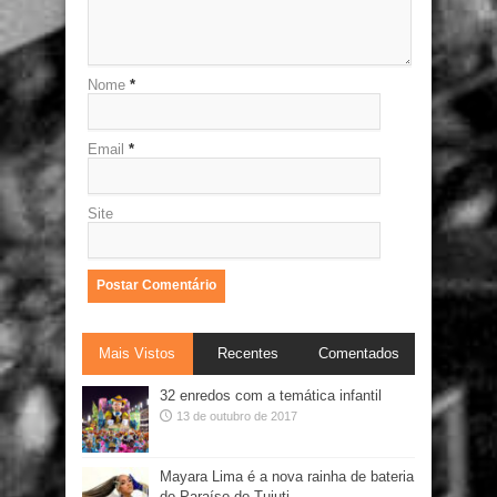
Nome
*
Email
*
Site
Mais Vistos
Recentes
Comentados
32 enredos com a temática infantil
13 de outubro de 2017
Mayara Lima é a nova rainha de bateria
do Paraíso do Tuiuti