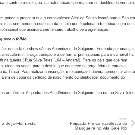
ca o canto e a evolução, características que marcam os desfiles da vermelh
um pouco a proposta que o carnavalesco Alex de Souza levará para a Sapuca
ido, mas sem perder a essência da escola que é colocar a temática negra com
rofissional que assinará seu terceiro trabalho pela agremiação.
quece o folião
-mãe, quem faz o show são os Aprendizes do Salgueiro. Formada por crianças
, a escola mirim, cuja tradição é a de formar profissionais para o carnaval há
18h na quadra ( Rua Silva Teles, 104 – Andaraí). Para os pais que queiram
eto, ainda há vagas para o desfile que acontece na terça-feira de carnaval
ro da Tijuca. Para realizar a inscrição, o responsável deverá apresentar atest
, além de cópia da certidão de nascimento ou identidade, documento do
os ao público. A quadra dos Acadêmicos do Salgueiro fica na rua Silva Teles
Next:
 a Beija-Flor nesta
Feijoada Pré-carnavalesca da
Mangueira no Vila Galé Rio