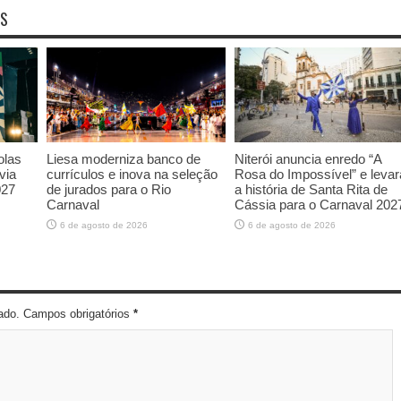
OS
olas
Liesa moderniza banco de
Niterói anuncia enredo “A
via
currículos e inova na seleção
Rosa do Impossível” e levar
027
de jurados para o Rio
a história de Santa Rita de
Carnaval
Cássia para o Carnaval 202
6 de agosto de 2026
6 de agosto de 2026
cado. Campos obrigatórios
*