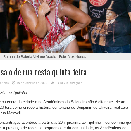
Rainha de Bateria Viviane Araujo - Foto: Alex Nunes
saio de rua nesta quinta-feira
otícias
15 de Janeiro de 2020
1,410 Visualizaçoes
20h no Tijolinho
mou conta da cidade e no Acadêmicos do Salgueiro não é diferente. Nesta
0 terá como enredo a história centenária de Benjamin de Oliveira, realizará
 rua Maxwell.
ncentração acontece a partir das 20h, próxima ao Tijolinho – condomínio qu
Com a presença de todos os segmentos e da comunidade, os Acadêmicos do