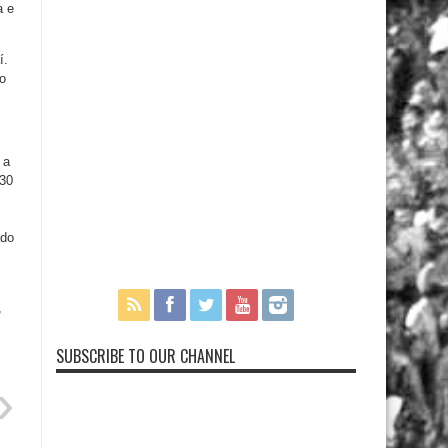
a e
í.
o
 a
 30
ado
,
SUBSCRIBE TO OUR CHANNEL