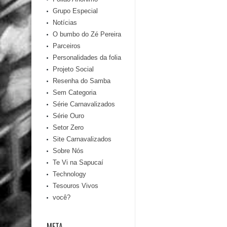
Grupo Especial
Notícias
O bumbo do Zé Pereira
Parceiros
Personalidades da folia
Projeto Social
Resenha do Samba
Sem Categoria
Série Carnavalizados
Série Ouro
Setor Zero
Site Carnavalizados
Sobre Nós
Te Vi na Sapucaí
Technology
Tesouros Vivos
você?
META