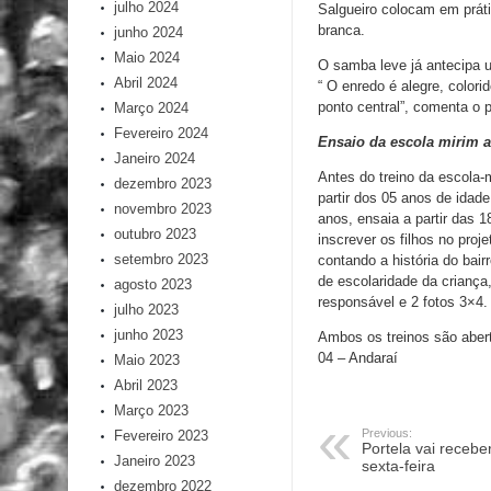
julho 2024
Salgueiro colocam em práti
branca.
junho 2024
Maio 2024
O samba leve já antecipa 
Abril 2024
“ O enredo é alegre, color
ponto central”, comenta o p
Março 2024
Fevereiro 2024
Ensaio da escola mirim a
Janeiro 2024
Antes do treino da escola
dezembro 2023
partir dos 05 anos de idade
novembro 2023
anos, ensaia a partir das 
outubro 2023
inscrever os filhos no proj
setembro 2023
contando a história do bair
de escolaridade da criança
agosto 2023
responsável e 2 fotos 3×4.
julho 2023
junho 2023
Ambos os treinos são abert
04 – Andaraí
Maio 2023
Abril 2023
Março 2023
Previous:
Fevereiro 2023
Portela vai receber
Janeiro 2023
sexta-feira
dezembro 2022