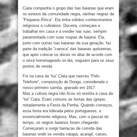
Ciata compunha o grupo das tias baianas que eram
os esteios da comunidade negra, rainhas negras da
“Pequena África”. Ela tinha sólidos conhecimentos
religiosos e culinários. Doceira, começara a
trabalhar em casa e a vender nas ruas, sempre
paramentada com suas roupas de baiana. Ela,
junto com outras tias baianas da sua geração, faz
parte da tradição “carioca” das baianas quituteiras,
que após colocar os doces no altar de acordo com
o orixá homenageado no dia, seguiam para os seus
pontos de venda.
Foi na casa da “tia” Ciata que nasceu “Pelo
Telefone”, composição de Donga, considerada o
nosso primeiro samba, gravado em 1917.
Mas a cultura negra não ficou só restrita à casa da
“tia” Ciata. Eram comuns as festas das igrejas,
notadamente a Festa da Penha. Quando começou,
essa festa era liderada pelos portugueses, e
essencialmente religiosa. Mas, com o passar do
tempo, os negros baianos foram chegando.
Começaram a surgir barracas de comida das
baianas onde se vendia vatapá, acarajé, caruru.