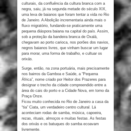
culturais, da confluência da cultura branca com a
negra, saiu, já na segunda metade do século XIX,
uma leva de baianos que foram tentar a vida no Rio
de Janeiro. A Abolição incrementaria ainda mais o
fluxo migratório, fundando-se praticamente uma
pequena diáspora baiana na capital do país. Assim,
sob a proteção da bandeira branca de Oxalá,
chegavam ao porto carioca, nos porões dos navios,
negros baianos livres, que vinham buscar um lugar
para morar, uma forma de trabalho, e cultuar os
orixás.
Surge, então, na zona portuária, mais precisamente
nos bairros da Gamboa e Saúde, a “Pequena
África”, nome criado por Heitor dos Prazeres para
designar o trecho da cidade compreendido entre a
área do cais do porto e a Cidade Nova, em torno da
Praça Onze.
Ficou muito conhecida no Rio de Janeiro a casa da
“tia” Ciata, um verdadeiro centro cultural. Lá
aconteciam rodas de samba, música, capoeira,
rezas, rituais, almoços e muitas festas. As festas
dos orixás e os batuques do samba ecoavam
livremente.