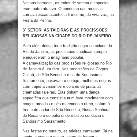
Nessas barracas, as rodas de samba e capoeira
eram outro atrativo. O concurso das músicas
carnavalescas acontecia li mesmo, de viva voz, na
Festa da Penha.
3º SETOR: AS TAIEIRAS E AS PROCISSÕES
RELIGIOSAS NA CIDADE DO RIO DE JANEIRO
Para além dessa forte tradição negra na cidade do
Rio de Janeiro, as procissões católicas sempre
enriqueceram o imaginário popular.
A carnavalização das procissões religiosas no Rio
de Janeiro é um fato. Nas procissões de Corpus
Christi, de São Benedito e na do Santíssimo
Sacramento, puxavam o cortejo, mulheres negras
com trajes alvíssimos e colares de prata, as
chamadas taieiras. Elas tinham uma dança
específica que consistia num leve movimento com
braços arcados e pés marcando o ritmo, saíam à
frente do andor de São Benedito, Nossa Senhora
do Rosário e do pálio onde o bispo conduzia o
Santíssimo Sacramento.
Nas festas no terreiro, as taieiras cantavam. Já na
igreja, a seguir a missa, antes de formar a