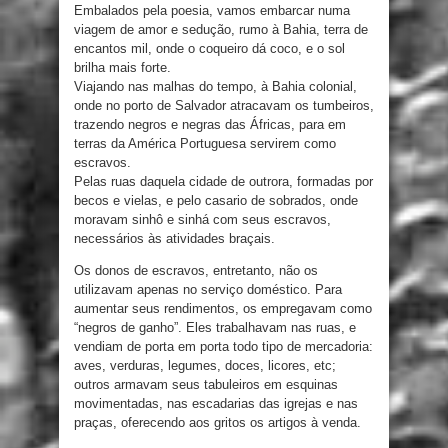
Embalados pela poesia, vamos embarcar numa
viagem de amor e sedução, rumo à Bahia, terra de
encantos mil, onde o coqueiro dá coco, e o sol
brilha mais forte.
Viajando nas malhas do tempo, à Bahia colonial,
onde no porto de Salvador atracavam os tumbeiros,
trazendo negros e negras das Áfricas, para em
terras da América Portuguesa servirem como
escravos.
Pelas ruas daquela cidade de outrora, formadas por
becos e vielas, e pelo casario de sobrados, onde
moravam sinhô e sinhá com seus escravos,
necessários às atividades braçais.
Os donos de escravos, entretanto, não os
utilizavam apenas no serviço doméstico. Para
aumentar seus rendimentos, os empregavam como
“negros de ganho”. Eles trabalhavam nas ruas, e
vendiam de porta em porta todo tipo de mercadoria:
aves, verduras, legumes, doces, licores, etc;
outros armavam seus tabuleiros em esquinas
movimentadas, nas escadarias das igrejas e nas
praças, oferecendo aos gritos os artigos à venda.