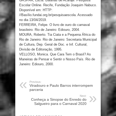
GASPAR, Lúcia. Baianas de Acarajé. Pesquisa
Escolar Online. Recife, Fundação Joaquim Nabuco.
Disponível em: HTTP:
//Basílio.fundai.org.br/pesquisaescola. Acessado
no dia 13/04/2019.
FERREIRA, Felipe. O livro de ouro do carnaval
brasileiro. Rio de Janeiro: Ediouro, 2004.
MOURA, Roberto. Tia Ciata e a Pequena África do
Rio de Janeiro. Rio de Janeiro: Secretaria Municipal
de Cultura, Dep. Geral de Doc. e Inf. Cultural,
Divisão de Editoração, 1995.
VELLOSO, Monica. Que Cara Tem o Brasil? As
Maneiras de Pensar e Sentir o Nosso País. Rio de
Janeiro: Ediouro, 2000.
Previous:
Viradouro e Paulo Barros interrompem
parceria
Next:
Conheça a Sinopse do Enredo do
Salgueiro para o Carnaval 2020