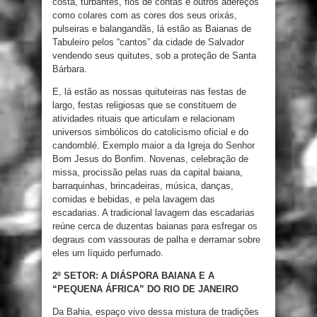
costa, turbantes, fios de contas e outros adereços
como colares com as cores dos seus orixás,
pulseiras e balangandãs, lá estão as Baianas de
Tabuleiro pelos “cantos” da cidade de Salvador
vendendo seus quitutes, sob a proteção de Santa
Bárbara.
E, lá estão as nossas quituteiras nas festas de
largo, festas religiosas que se constituem de
atividades rituais que articulam e relacionam
universos simbólicos do catolicismo oficial e do
candomblé. Exemplo maior a da Igreja do Senhor
Bom Jesus do Bonfim. Novenas, celebração de
missa, procissão pelas ruas da capital baiana,
barraquinhas, brincadeiras, música, danças,
comidas e bebidas, e pela lavagem das
escadarias. A tradicional lavagem das escadarias
reúne cerca de duzentas baianas para esfregar os
degraus com vassouras de palha e derramar sobre
eles um líquido perfumado.
2º SETOR: A DIÁSPORA BAIANA E A
“PEQUENA ÁFRICA” DO RIO DE JANEIRO
Da Bahia, espaço vivo dessa mistura de tradições