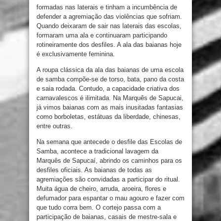
formadas nas laterais e tinham a incumbência de
defender a agremiação das violências que sofriam.
Quando deixaram de sair nas laterais das escolas,
formaram uma ala e continuaram participando
rotineiramente dos desfiles. A ala das baianas hoje
é exclusivamente feminina.
A roupa clássica da ala das baianas de uma escola
de samba compõe-se de torso, bata, pano da costa
e saia rodada. Contudo, a capacidade criativa dos
carnavalescos é ilimitada. Na Marquês de Sapucai,
já vimos baianas com as mais inusitadas fantasias
como borboletas, estátuas da liberdade, chinesas,
entre outras.
Na semana que antecede o desfile das Escolas de
Samba, acontece a tradicional lavagem da
Marquês de Sapucaí, abrindo os caminhos para os
desfiles oficiais. As baianas de todas as
agremiações são convidadas a participar do ritual.
Muita água de cheiro, arruda, aroeira, flores e
defumador para espantar o mau agouro e fazer com
que tudo corra bem. O cortejo passa com a
participação de baianas, casais de mestre-sala e