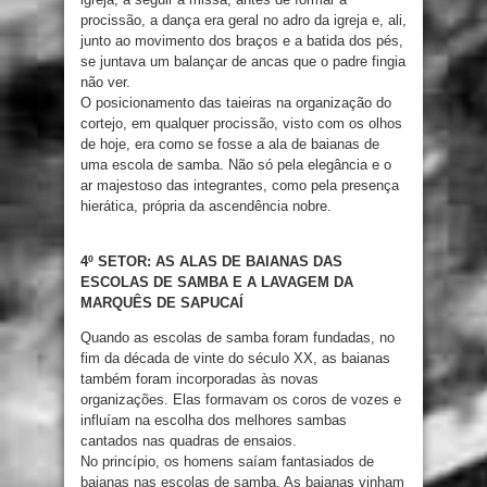
procissão, a dança era geral no adro da igreja e, ali,
junto ao movimento dos braços e a batida dos pés,
se juntava um balançar de ancas que o padre fingia
não ver.
O posicionamento das taieiras na organização do
cortejo, em qualquer procissão, visto com os olhos
de hoje, era como se fosse a ala de baianas de
uma escola de samba. Não só pela elegância e o
ar majestoso das integrantes, como pela presença
hierática, própria da ascendência nobre.
4º SETOR: AS ALAS DE BAIANAS DAS
ESCOLAS DE SAMBA E A LAVAGEM DA
MARQUÊS DE SAPUCAÍ
Quando as escolas de samba foram fundadas, no
fim da década de vinte do século XX, as baianas
também foram incorporadas às novas
organizações. Elas formavam os coros de vozes e
influíam na escolha dos melhores sambas
cantados nas quadras de ensaios.
No princípio, os homens saíam fantasiados de
baianas nas escolas de samba. As baianas vinham