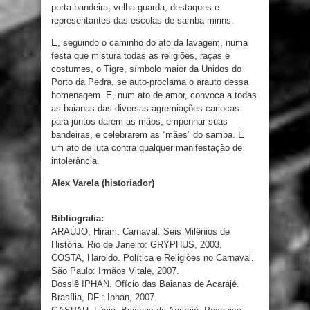
porta-bandeira, velha guarda, destaques e
representantes das escolas de samba mirins.
E, seguindo o caminho do ato da lavagem, numa
festa que mistura todas as religiões, raças e
costumes, o Tigre, símbolo maior da Unidos do
Porto da Pedra, se auto-proclama o arauto dessa
homenagem. E, num ato de amor, convoca a todas
as baianas das diversas agremiações cariocas
para juntos darem as mãos, empenhar suas
bandeiras, e celebrarem as “mães” do samba. È
um ato de luta contra qualquer manifestação de
intolerância.
Alex Varela (historiador)
Bibliografia:
ARAÙJO, Hiram. Carnaval. Seis Milênios de
História. Rio de Janeiro: GRYPHUS, 2003.
COSTA, Haroldo. Política e Religiões no Carnaval.
São Paulo: Irmãos Vitale, 2007.
Dossiê IPHAN. Ofício das Baianas de Acarajé.
Brasília, DF : Iphan, 2007.