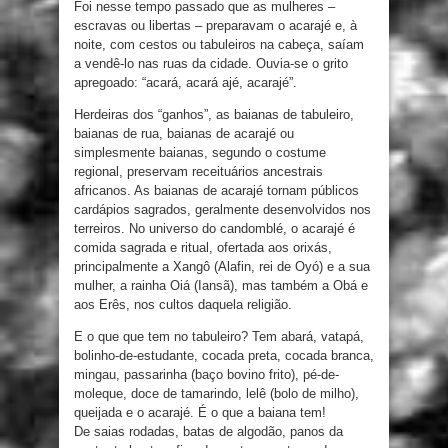
Foi nesse tempo passado que as mulheres –
escravas ou libertas – preparavam o acarajé e, à
noite, com cestos ou tabuleiros na cabeça, saíam
a vendê-lo nas ruas da cidade. Ouvia-se o grito
apregoado: “acará, acará ajé, acarajé”.
Herdeiras dos “ganhos”, as baianas de tabuleiro,
baianas de rua, baianas de acarajé ou
simplesmente baianas, segundo o costume
regional, preservam receituários ancestrais
africanos. As baianas de acarajé tornam públicos
cardápios sagrados, geralmente desenvolvidos nos
terreiros. No universo do candomblé, o acarajé é
comida sagrada e ritual, ofertada aos orixás,
principalmente a Xangô (Alafin, rei de Oyó) e a sua
mulher, a rainha Oiá (Iansã), mas também a Obá e
aos Erês, nos cultos daquela religião.
E o que que tem no tabuleiro? Tem abará, vatapá,
bolinho-de-estudante, cocada preta, cocada branca,
mingau, passarinha (baço bovino frito), pé-de-
moleque, doce de tamarindo, lelê (bolo de milho),
queijada e o acarajé. É o que a baiana tem!
De saias rodadas, batas de algodão, panos da