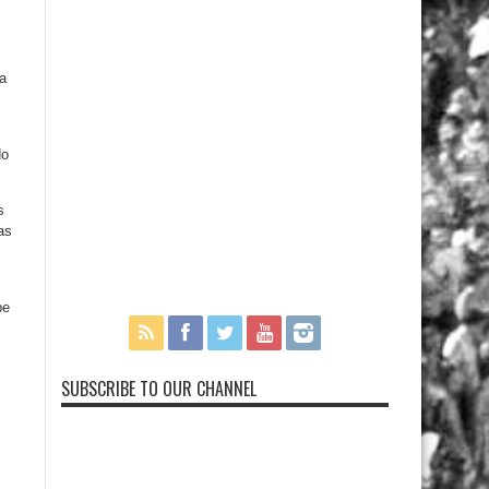
ia
do
s
as
pe
SUBSCRIBE TO OUR CHANNEL