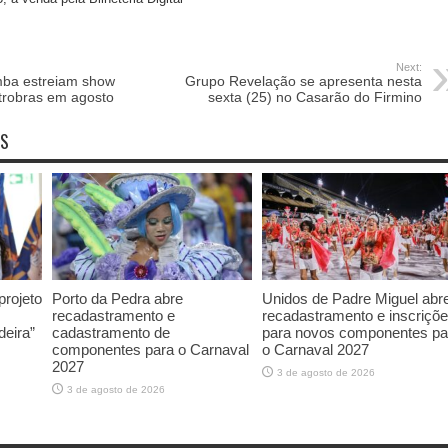
Next:
ba estreiam show
Grupo Revelação se apresenta nesta
etrobras em agosto
sexta (25) no Casarão do Firmino
OS
rojeto
Porto da Pedra abre
Unidos de Padre Miguel abr
recadastramento e
recadastramento e inscriçõ
deira”
cadastramento de
para novos componentes pa
componentes para o Carnaval
o Carnaval 2027
2027
3 de agosto de 2026
3 de agosto de 2026