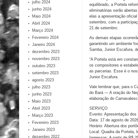
julho 2024
equilibrado, a Portela ref
junho 2024
eliminatórias serão aberta
Maio 2024
elas a apresentação oficia
setembro, com a participaçã
Abril 2024
21 de setembro.
Março 2024
Fevereiro 2024
As demais etapas ocorrerão
garantindo um ambiente fo
Janeiro 2024
Samba, Junior Escafura, de
dezembro 2023
novembro 2023
“A Portela está em constan
os compositores e estabele
outubro 2023
as parcerias. Esse é o no
setembro 2023
Junior Escafura.
agosto 2023
Vale lembrar que, para o C
julho 2023
do Bará — A oração do Negr
junho 2023
elaboração do Carnavalesc
Maio 2023
Abril 2023
SERVIÇO
Evento: Apresentação dos 
Março 2023
Data: 17 de agosto de 202
Fevereiro 2023
Horário: Abertura dos port
Janeiro 2023
Local: Quadra da Portela, 
dezembro 2022
Ingressos: A partir de R$ 25