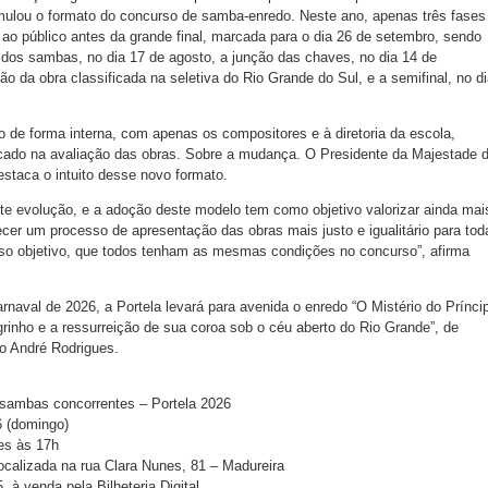
ormulou o formato do concurso de samba-enredo. Neste ano, apenas três fases
s ao público antes da grande final, marcada para o dia 26 de setembro, sendo
l dos sambas, no dia 17 de agosto, a junção das chaves, no dia 14 de
o da obra classificada na seletiva do Rio Grande do Sul, e a semifinal, no d
 de forma interna, com apenas os compositores e à diretoria da escola,
cado na avaliação das obras. Sobre a mudança. O Presidente da Majestade 
staca o intuito desse novo formato.
te evolução, e a adoção deste modelo tem como objetivo valorizar ainda mai
cer um processo de apresentação das obras mais justo e igualitário para tod
sso objetivo, que todos tenham as mesmas condições no concurso”, afirma
arnaval de 2026, a Portela levará para avenida o enredo “O Mistério do Prínci
inho e a ressurreição de sua coroa sob o céu aberto do Rio Grande”, de
o André Rodrigues.
sambas concorrentes – Portela 2026
6 (domingo)
ões às 17h
localizada na rua Clara Nunes, 81 – Madureira
, à venda pela Bilheteria Digital