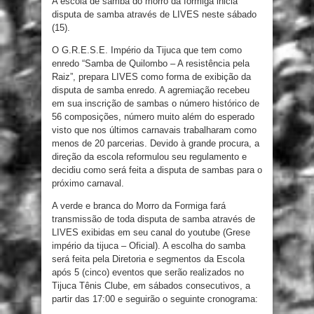
A escola de samba do morro da formiga inicia
disputa de samba através de LIVES neste sábado
(15).
O G.R.E.S.E. Império da Tijuca que tem como
enredo “Samba de Quilombo – A resistência pela
Raiz”, prepara LIVES como forma de exibição da
disputa de samba enredo. A agremiação recebeu
em sua inscrição de sambas o número histórico de
56 composições, número muito além do esperado
visto que nos últimos carnavais trabalharam como
menos de 20 parcerias. Devido à grande procura, a
direção da escola reformulou seu regulamento e
decidiu como será feita a disputa de sambas para o
próximo carnaval.
A verde e branca do Morro da Formiga fará
transmissão de toda disputa de samba através de
LIVES exibidas em seu canal do youtube (Grese
império da tijuca – Oficial). A escolha do samba
será feita pela Diretoria e segmentos da Escola
após 5 (cinco) eventos que serão realizados no
Tijuca Tênis Clube, em sábados consecutivos, a
partir das 17:00 e seguirão o seguinte cronograma: