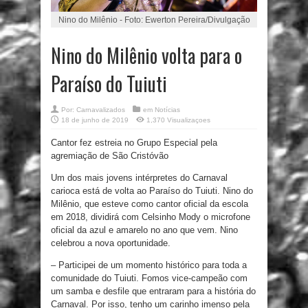
Nino do Milênio - Foto: Ewerton Pereira/Divulgação
Nino do Milênio volta para o
Paraíso do Tuiuti
Por:
Carnavalizados
em
Notícias
18 de junho de 2019
1,370 Visualizaçoes
Cantor fez estreia no Grupo Especial pela
agremiação de São Cristóvão
Um dos mais jovens intérpretes do Carnaval
carioca está de volta ao Paraíso do Tuiuti. Nino do
Milênio, que esteve como cantor oficial da escola
em 2018, dividirá com Celsinho Mody o microfone
oficial da azul e amarelo no ano que vem. Nino
celebrou a nova oportunidade.
– Participei de um momento histórico para toda a
comunidade do Tuiuti. Fomos vice-campeão com
um samba e desfile que entraram para a história do
Carnaval. Por isso, tenho um carinho imenso pela