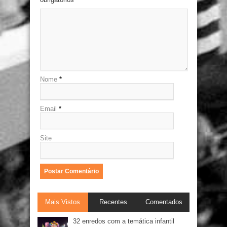
Nome
*
Email
*
Site
Mais Vistos
Recentes
Comentados
32 enredos com a temática infantil