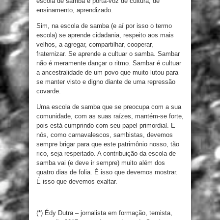
escola de samba é porta-voz de cultura, de
ensinamento, aprendizado.
Sim, na escola de samba (e aí por isso o termo
escola) se aprende cidadania, respeito aos mais
velhos, a agregar, compartilhar, cooperar,
fraternizar. Se aprende a cultuar o samba. Sambar
não é meramente dançar o ritmo. Sambar é cultuar
a ancestralidade de um povo que muito lutou para
se manter visto e digno diante de uma repressão
covarde.
Uma escola de samba que se preocupa com a sua
comunidade, com as suas raízes, mantém-se forte,
pois está cumprindo com seu papel primordial. E
nós, como carnavalescos, sambistas, devemos
sempre brigar para que este patrimônio nosso, tão
rico, seja respeitado. A contribuição da escola de
samba vai (e deve ir sempre) muito além dos
quatro dias de folia. É isso que devemos mostrar.
É isso que devemos exaltar.
(*) Édy Dutra – jornalista em formação, temista,