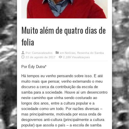
Muito além de quatro dias de
folia
Por:
Carnavalizados
em
Notícias
,
Resenha do Samba
22 de agosto de 2017
2,189 Visualizaçoes
Por Édy Dutra*
Há tempos eu venho pensando sobre isso. E até
muito mais que pensar, venho externando o meu
discurso a cerca da contribuição da escola de
samba para a sociedade. Houve aí um desencontro
neste caminho que vinha sendo costurado ao
longos dos anos, entre a cultura popular e a
sociedade como um todo. Por razões diversas –
mas principalmente, motivada por essa onda de
desgovernos anti-cultura (principalmente a cultura
popular) que assola o país – a escola de samba