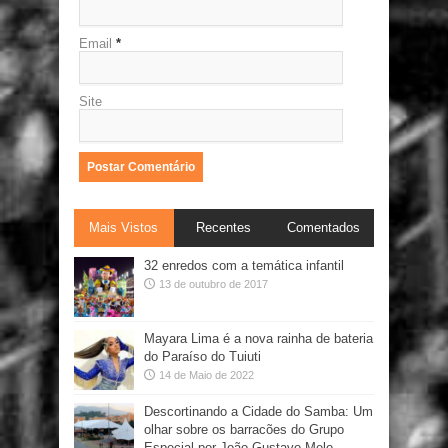
Email
*
Site
Mais Vistos
Recentes
Comentados
32 enredos com a temática infantil
13 de outubro de 2017
Mayara Lima é a nova rainha de bateria
do Paraíso do Tuiuti
14 de Maio de 2022
Descortinando a Cidade do Samba: Um
olhar sobre os barracões do Grupo
Especial por João Gustavo Melo