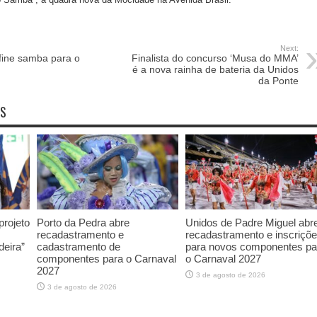
Next:
fine samba para o
Finalista do concurso ‘Musa do MMA’
é a nova rainha de bateria da Unidos
da Ponte
OS
rojeto
Porto da Pedra abre
Unidos de Padre Miguel abr
recadastramento e
recadastramento e inscriçõ
deira”
cadastramento de
para novos componentes pa
componentes para o Carnaval
o Carnaval 2027
2027
3 de agosto de 2026
3 de agosto de 2026