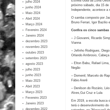
Estrela Guia da Zona Oest
julho 2024
próximo sábado, dia 15 de 
junho 2024
Independente, acontece a s
Maio 2024
O samba composto por Jac
Abril 2024
Bruno Ferrari, Igor Bazilio e
Março 2024
Fevereiro 2024
Confira os cinco sambas
Janeiro 2024
– J.Giovanni, Ricardo Simp
dezembro 2023
Vianna
novembro 2023
– Jefinho Rodrigues, Diego
outubro 2023
Orlando Ambrosio, Cabeça 
setembro 2023
– Elton Babu, Rafael Lima,
agosto 2023
Negão
julho 2023
junho 2023
– Domenil, Marcelo do Rap,
Fábio Arerê
Maio 2023
Abril 2023
– Denilson do Rozário, Léo
Março 2023
Alves,Gui Cruz e Lula
Fevereiro 2023
Em 2019, a escola busca o
Janeiro 2023
terá o desenvolvimento do 
dezembro 2022
setembro, no ”Maracanã do