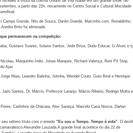
e recebeu a visita da coirmã Unidos de Vila Isabel em um grande show. No
setembro, a partir das 22h, novamente no Centro Social e Cultural Mocidade
emifinal.
i Campo Grande, Nito de Souza, Danilo Grande, Marcinho.com, Ronaldinho,
 Aurélio Brito foi eliminado.
 que permanecem na competição:
atia, Gustavo Soares, Solano Santos, Jedir Brisa, Dudu Educar, G.Alves e I
 Nicolau, Marquinho Índio, Jonas Marques, Richard Valença, Roni Pit Stop,
do Ajax
 Jorge Maia, Leandro Balinha, Jotinha, Wendel Couto, Guto Biral e Henrique
 Jairo Santos, Dr. Márcio, Professor Laranjo, Márcio Ribeiro, Rodrigo Motta e
 Peres, Carlinhos da Chácara, Alex Saraiça, Marcelo Casa Nossa, Darlan
 seu sétimo título com o enredo
”Eu sou o Tempo. Tempo é vida”
. O desfi
carnavalesco Alexandre Louzada.A grande final acontece no dia 22 de
 Samba”, a quadra nova da Mocidade na Avenida Brasil.