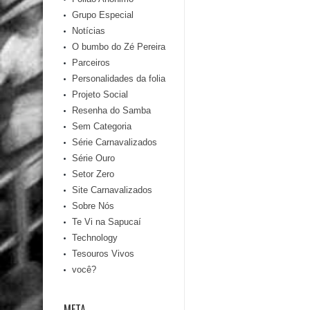
Grupo Especial
Notícias
O bumbo do Zé Pereira
Parceiros
Personalidades da folia
Projeto Social
Resenha do Samba
Sem Categoria
Série Carnavalizados
Série Ouro
Setor Zero
Site Carnavalizados
Sobre Nós
Te Vi na Sapucaí
Technology
Tesouros Vivos
você?
META