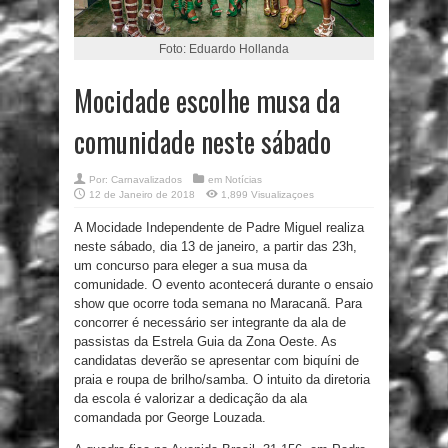
Foto: Eduardo Hollanda
Mocidade escolhe musa da
comunidade neste sábado
Por:
Carnavalizados
em
Notícias
12 de Janeiro de 2018
1,899 Visualizaçoes
A Mocidade Independente de Padre Miguel realiza
neste sábado, dia 13 de janeiro, a partir das 23h,
um concurso para eleger a sua musa da
comunidade. O evento acontecerá durante o ensaio
show que ocorre toda semana no Maracanã. Para
concorrer é necessário ser integrante da ala de
passistas da Estrela Guia da Zona Oeste. As
candidatas deverão se apresentar com biquíni de
praia e roupa de brilho/samba. O intuito da diretoria
da escola é valorizar a dedicação da ala
comandada por George Louzada.