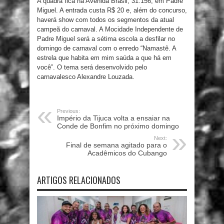
A quadra fica na Avenida Brasil, 31.156, em Padre
Miguel. A entrada custa R$ 20 e, além do concurso,
haverá show com todos os segmentos da atual
campeã do carnaval. A Mocidade Independente de
Padre Miguel será a sétima escola a desfilar no
domingo de carnaval com o enredo “Namastê. A
estrela que habita em mim saúda a que há em
você”. O tema será desenvolvido pelo
carnavalesco Alexandre Louzada.
Previous:
Império da Tijuca volta a ensaiar na
Conde de Bonfim no próximo domingo
Next:
Final de semana agitado para o
Acadêmicos do Cubango
ARTIGOS RELACIONADOS