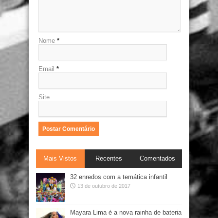
Nome
*
Email
*
Site
Mais Vistos
Recentes
Comentados
32 enredos com a temática infantil
13 de outubro de 2017
Mayara Lima é a nova rainha de bateria