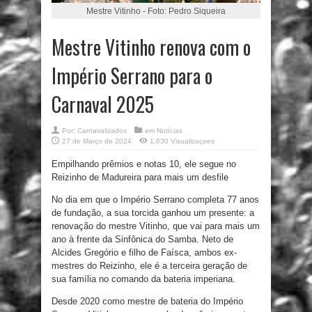
Mestre Vitinho - Foto: Pedro Siqueira
Mestre Vitinho renova com o
Império Serrano para o
Carnaval 2025
Por:
Carnavalizados
em
Notícias
27 de Março de 2024
1,030 Visualizaçoes
Empilhando prêmios e notas 10, ele segue no
Reizinho de Madureira para mais um desfile
No dia em que o Império Serrano completa 77 anos
de fundação, a sua torcida ganhou um presente: a
renovação do mestre Vitinho, que vai para mais um
ano à frente da Sinfônica do Samba. Neto de
Alcides Gregório e filho de Faísca, ambos ex-
mestres do Reizinho, ele é a terceira geração de
sua família no comando da bateria imperiana.
Desde 2020 como mestre de bateria do Império