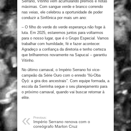
Serrano, Vitinho vem acumulando prêmios e notas
máximas. Com sangue verde e branco correndo
nas veias, ele celebrou a oportunidade de poder
conduzir a Sinfônica por mais um ano:
– O filho do verde do verde esperança não foge à
luta. Em 2025, estaremos juntos para voltarmos
para o nosso lugar, que é o Grupo Especial. Vamos
trabalhar com humildade, fé e fazer acontecer.
Agradeço a confiança da diretoria e tenho certeza
que brilharemos novamente na Sapucaí – garantiu
Vitinho.
No último carnaval, o Império Serrano foi vice-
campeão da Série Ouro com o enredo “Ilú-Oba
Ọ̀yọ́: a gira dos ancestrais”. Com equipe formada, a
escola da Serrinha segue o seu planejamento para
o próximo carnaval, quando vai buscar retornar à
elite.
Previous:
Império Serrano renova com o
coreógrafo Marlon Cruz