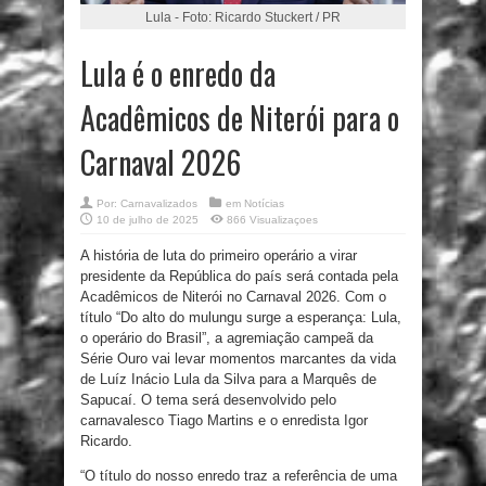
Lula - Foto: Ricardo Stuckert / PR
Lula é o enredo da
Acadêmicos de Niterói para o
Carnaval 2026
Por:
Carnavalizados
em
Notícias
10 de julho de 2025
866 Visualizaçoes
A história de luta do primeiro operário a virar
presidente da República do país será contada pela
Acadêmicos de Niterói no Carnaval 2026. Com o
título “Do alto do mulungu surge a esperança: Lula,
o operário do Brasil”, a agremiação campeã da
Série Ouro vai levar momentos marcantes da vida
de Luíz Inácio Lula da Silva para a Marquês de
Sapucaí. O tema será desenvolvido pelo
carnavalesco Tiago Martins e o enredista Igor
Ricardo.
“O título do nosso enredo traz a referência de uma