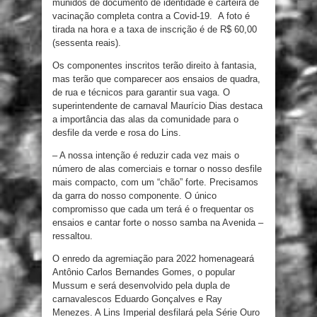
munidos de documento de identidade e carteira de
vacinação completa contra a Covid-19. A foto é
tirada na hora e a taxa de inscrição é de R$ 60,00
(sessenta reais).
Os componentes inscritos terão direito à fantasia,
mas terão que comparecer aos ensaios de quadra,
de rua e técnicos para garantir sua vaga. O
superintendente de carnaval Maurício Dias destaca
a importância das alas da comunidade para o
desfile da verde e rosa do Lins.
– A nossa intenção é reduzir cada vez mais o
número de alas comerciais e tornar o nosso desfile
mais compacto, com um “chão” forte. Precisamos
da garra do nosso componente. O único
compromisso que cada um terá é o frequentar os
ensaios e cantar forte o nosso samba na Avenida –
ressaltou.
O enredo da agremiação para 2022 homenageará
Antônio Carlos Bernandes Gomes, o popular
Mussum e será desenvolvido pela dupla de
carnavalescos Eduardo Gonçalves e Ray
Menezes. A Lins Imperial desfilará pela Série Ouro