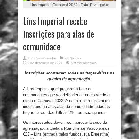
Lins Imperial Carnaval 2022 - Foto: Divulgação
Lins Imperial recebe
inscrições para alas de
comunidade
Por:
Carnavalizados
em
Notícias
9 de dezembro de 2021
739 Visualizaçoes
Inscrições acontecem todas as terças-feiras na
quadra da agremiação
A Lins Imperial quer preparar o time de
componentes que vai defender as cores verde e
rosa no Carnaval 2022. A escola está realizando
inscrições para as alas da comunidade todas as
terças-feiras, das 19h às 21h, em sua quadra.
Os interessados devem comparecer à sede da
agremiação, situada à Rua Lins de Vasconcelos
623 – Lins (entrada pelos fundos, rua Ernestina)