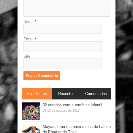
Nome
*
Email
*
Site
Mais Vistos
Recentes
Comentados
32 enredos com a temática infantil
13 de outubro de 2017
Mayara Lima é a nova rainha de bateria
do Paraíso do Tuiuti