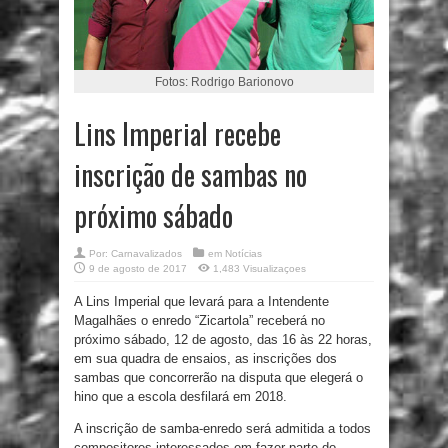
Fotos: Rodrigo Barionovo
Lins Imperial recebe
inscrição de sambas no
próximo sábado
Por:
Carnavalizados
em
Notícias
9 de agosto de 2017
1,483 Visualizaçoes
A Lins Imperial que levará para a Intendente
Magalhães o enredo “Zicartola” receberá no
próximo sábado, 12 de agosto, das 16 às 22 horas,
em sua quadra de ensaios, as inscrições dos
sambas que concorrerão na disputa que elegerá o
hino que a escola desfilará em 2018.
A inscrição de samba-enredo será admitida a todos
compositores interessados em fazer parte do