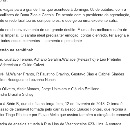
oras.
as vagas para a grande final que acontecerá domingo, 08 de outubro, com a
miliares de Dona Zica e Cartola. De acordo com o presidente da agremiação
do enredo facilitou os compositores, o que gerou uma excelente safra.
a no desenvolvimento de um grande desfile. É uma das melhores safra de
s Imperial. O samba ideal precisa ter emoção, contar o enredo, ter alegria e
s todos esses elementos. – comenta o presidente.
estão na semifinal:
, Gustavo Tenório, Adriano Serafim,Wallace (Pelezinho) e Léo Pretinho
 Aderecista e Guido Calvet
, M.Wainer Pranto, R Faustino Gravino, Gustavo Dias e Gabriel Simões
ykon Rodrigues e Leozinho Nunes
liveira, Altair Moraes, Jorge Ubirajara e Cláudio Emiliano
ndro Brasil e Sidney
ta à Série B, que desfila na terça-feira, 12 de fevereiro de 2018. O tema é
ssão de carnaval formada pelo carnavalesco Claudio Fontes, que retorna à
or Tiago Ribeiro e por Flavio Mello que assina também a direção de carnaval
dra de ensaios situada à Rua Lins de Vasconcelos 623- Lins. A entrada