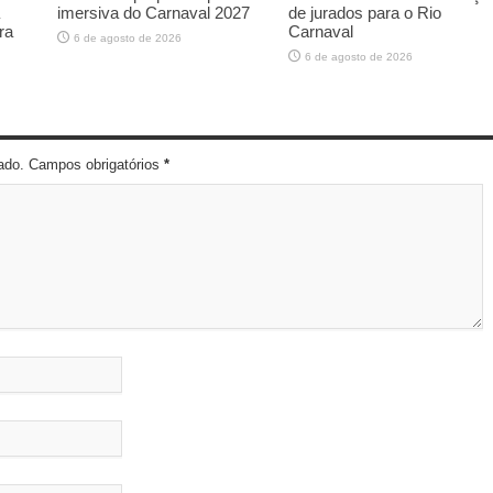
imersiva do Carnaval 2027
de jurados para o Rio
ra
Carnaval
6 de agosto de 2026
6 de agosto de 2026
cado. Campos obrigatórios
*