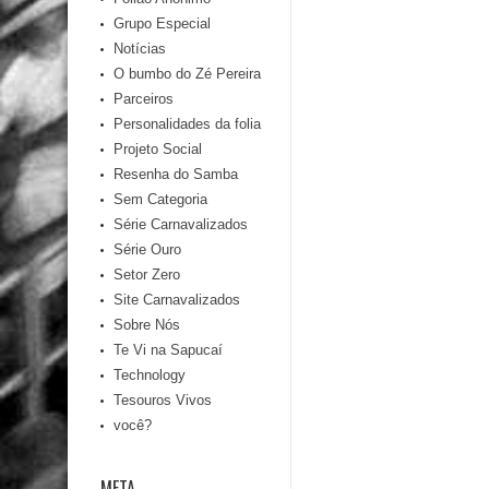
Grupo Especial
Notícias
O bumbo do Zé Pereira
Parceiros
Personalidades da folia
Projeto Social
Resenha do Samba
Sem Categoria
Série Carnavalizados
Série Ouro
Setor Zero
Site Carnavalizados
Sobre Nós
Te Vi na Sapucaí
Technology
Tesouros Vivos
você?
META