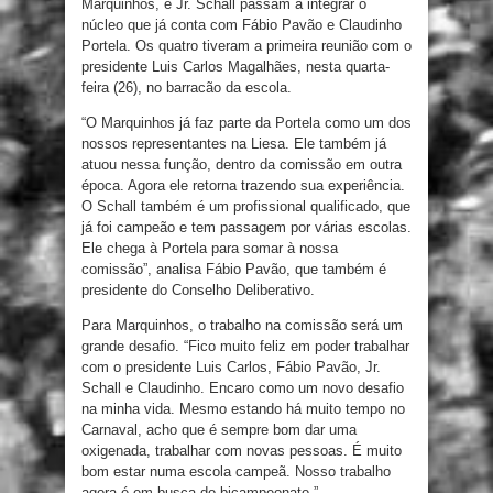
Marquinhos, e Jr. Schall passam a integrar o
núcleo que já conta com Fábio Pavão e Claudinho
Portela. Os quatro tiveram a primeira reunião com o
presidente Luis Carlos Magalhães, nesta quarta-
feira (26), no barracão da escola.
“O Marquinhos já faz parte da Portela como um dos
nossos representantes na Liesa. Ele também já
atuou nessa função, dentro da comissão em outra
época. Agora ele retorna trazendo sua experiência.
O Schall também é um profissional qualificado, que
já foi campeão e tem passagem por várias escolas.
Ele chega à Portela para somar à nossa
comissão”, analisa Fábio Pavão, que também é
presidente do Conselho Deliberativo.
Para Marquinhos, o trabalho na comissão será um
grande desafio. “Fico muito feliz em poder trabalhar
com o presidente Luis Carlos, Fábio Pavão, Jr.
Schall e Claudinho. Encaro como um novo desafio
na minha vida. Mesmo estando há muito tempo no
Carnaval, acho que é sempre bom dar uma
oxigenada, trabalhar com novas pessoas. É muito
bom estar numa escola campeã. Nosso trabalho
agora é em busca do bicampeonato.”