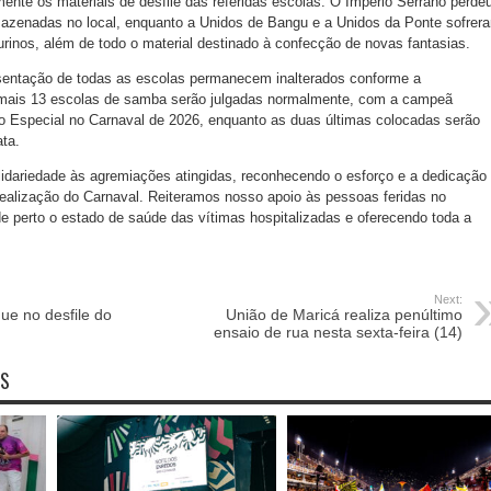
ente os materiais de desfile das referidas escolas. O Império Serrano perde
azenadas no local, enquanto a Unidos de Bangu e a Unidos da Ponte sofrer
rinos, além de todo o material destinado à confecção de novas fantasias.
esentação de todas as escolas permanecem inalterados conforme a
emais 13 escolas de samba serão julgadas normalmente, com a campeã
o Especial no Carnaval de 2026, enquanto as duas últimas colocadas serão
ata.
lidariedade às agremiações atingidas, reconhecendo o esforço e a dedicação
ealização do Carnaval. Reiteramos nosso apoio às pessoas feridas no
 perto o estado de saúde das vítimas hospitalizadas e oferecendo toda a
Next:
ue no desfile do
União de Maricá realiza penúltimo
ensaio de rua nesta sexta-feira (14)
OS