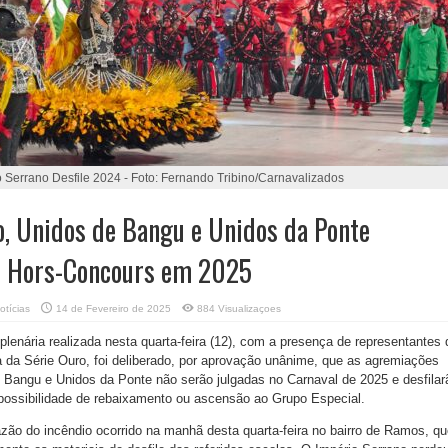
 Serrano Desfile 2024 - Foto: Fernando Tribino/Carnavalizados
o, Unidos de Bangu e Unidos da Ponte
o Hors-Concours em 2025
otícias
14 de Fevereiro de 2025
884 Visualizaçoes
plenária realizada nesta quarta-feira (12), com a presença de representantes 
 da Série Ouro, foi deliberado, por aprovação unânime, que as agremiações
 Bangu e Unidos da Ponte não serão julgadas no Carnaval de 2025 e desfilar
ossibilidade de rebaixamento ou ascensão ao Grupo Especial.
ão do incêndio ocorrido na manhã desta quarta-feira no bairro de Ramos, qu