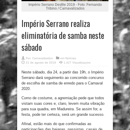
Império Serrano Desfile 2019 - Foto: Fernando
Tribino / Carnavalizados
Império Serrano realiza
eliminatória de samba neste
sábado
Por:
Carnavalizados
em
Notícias
21 de agosto de 2019
1,427 Visualizaçoes
Neste sábado, dia 24, a partir das 19h, o Império
Serrano dará seguimento ao concorrido concurso
de escolha de samba de enredo para o Carnaval
2020.
Como de costume, a agremiação pede que todos
vistam suas cores e, claro, levem muita vibração
para sua quadra, em Madureira. Se assim for, a
festa, pode ter certeza, será um grande sucesso.
Afinal, estão mais do que confirmadas as
participações das baianas, passistas, casais de