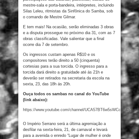
mestre-sala e porta-bandeira, intérpretes, incluindo
Silas Leleu, ritmistas da Sinfônica do Samba, sob
o comando de Mestre Gilmar.
E tem mais! Na ocasião, serão eliminadas 3 obras
e a disputa prossegue no próximo dia 31, com as 7
obras classificadas. Vale salientar que a final
ocorre dia 7 de setembro.
Os ingressos custam apenas R$10 e os
compositores terão direito a 50 (cinquenta)
cortesias para a sua torcida. O ingresso para a
torcida dará direito a gratuidade até ás 21h e
deverão ser retirados na secretaria da escola na
sexta, 23, das 18h ás 20h.
Ouça todos os sambas no canal do YouTube
(link abaixo):
https://www.youtube.com/channel/UCA57BT6w5sWCcB_4Ij3_z
O Império Serrano será a última agremiação a
desfilar na sexta-feira, 21, de carnaval e levará
para a avenida o enredo “Lugar de mulher é onde