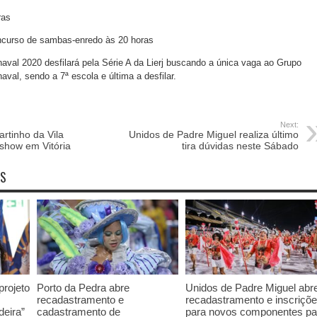
ras
ncurso de sambas-enredo às 20 horas
naval 2020 desfilará pela Série A da Lierj buscando a única vaga ao Grupo
val, sendo a 7ª escola e última a desfilar.
Next:
artinho da Vila
Unidos de Padre Miguel realiza último
show em Vitória
tira dúvidas neste Sábado
OS
rojeto
Porto da Pedra abre
Unidos de Padre Miguel abr
recadastramento e
recadastramento e inscriçõ
deira”
cadastramento de
para novos componentes pa