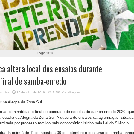
Logo 2020
ca altera local dos ensaios durante
 final de samba-enredo
otícias
26 de julho de 2019
1,262 Visualizaçoes
r na Alegria da Zona Sul
ará as eliminatórias e final do concurso de escolha do samba-enredo 2020, que
 na quadra da Alegria da Zona Sul. A quadra de ensaios da agremiação, situada
terditada por processo movido pelo condomínio vizinho pela Lei do Silêncio.
dra da coirmã de 11 de agosto a 06 de setembro o concurso de samba-enred