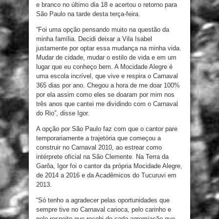
e branco no último dia 18 e acertou o retorno para
São Paulo na tarde desta terça-feira.
“Foi uma opção pensando muito na questão da
minha família. Decidi deixar a Vila Isabel
justamente por optar essa mudança na minha vida.
Mudar de cidade, mudar o estilo de vida e em um
lugar que eu conheço bem. A Mocidade Alegre é
uma escola incrível, que vive e respira o Carnaval
365 dias por ano. Chegou a hora de me doar 100%
por ela assim como eles se doaram por mim nos
três anos que cantei me dividindo com o Carnaval
do Rio”, disse Igor.
A opção por São Paulo faz com que o cantor pare
temporariamente a trajetória que começou a
construir no Carnaval 2010, ao estrear como
intérprete oficial na São Clemente. Na Terra da
Garôa, Igor foi o cantor da própria Mocidade Alegre,
de 2014 a 2016 e da Acadêmicos do Tucuruvi em
2013.
“Só tenho a agradecer pelas oportunidades que
sempre tive no Carnaval carioca, pelo carinho e
pelo respeito que recebi de cada agremiação que