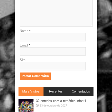
Nome
*
Email
*
Site
Mais Vistos
Recentes
Comentados
32 enredos com a temática infantil
13 de outubro de 2017