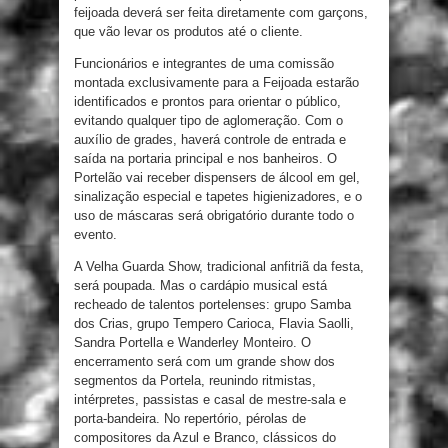
feijoada deverá ser feita diretamente com garçons,
que vão levar os produtos até o cliente.
Funcionários e integrantes de uma comissão
montada exclusivamente para a Feijoada estarão
identificados e prontos para orientar o público,
evitando qualquer tipo de aglomeração. Com o
auxílio de grades, haverá controle de entrada e
saída na portaria principal e nos banheiros. O
Portelão vai receber dispensers de álcool em gel,
sinalização especial e tapetes higienizadores, e o
uso de máscaras será obrigatório durante todo o
evento.
A Velha Guarda Show, tradicional anfitriã da festa,
será poupada. Mas o cardápio musical está
recheado de talentos portelenses: grupo Samba
dos Crias, grupo Tempero Carioca, Flavia Saolli,
Sandra Portella e Wanderley Monteiro. O
encerramento será com um grande show dos
segmentos da Portela, reunindo ritmistas,
intérpretes, passistas e casal de mestre-sala e
porta-bandeira. No repertório, pérolas de
compositores da Azul e Branco, clássicos do