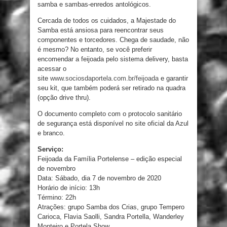
samba e sambas-enredos antológicos.
Cercada de todos os cuidados, a Majestade do
Samba está ansiosa para reencontrar seus
componentes e torcedores. Chega de saudade, não
é mesmo? No entanto, se você preferir
encomendar a feijoada pelo sistema delivery, basta
acessar o
site
www.sociosdaportela.com.br/feijoada
e garantir
seu kit, que também poderá ser retirado na quadra
(opção drive thru).
O documento completo com o protocolo sanitário
de segurança está disponível no site oficial da Azul
e branco.
Serviço:
Feijoada da Família Portelense – edição especial
de novembro
Data: Sábado, dia 7 de novembro de 2020
Horário de início: 13h
Término: 22h
Atrações: grupo Samba dos Crias, grupo Tempero
Carioca, Flavia Saolli, Sandra Portella, Wanderley
Monteiro e Portela Show