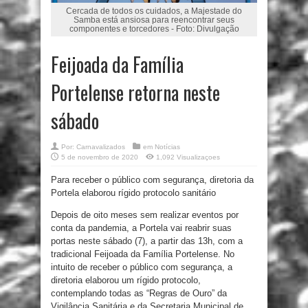
Cercada de todos os cuidados, a Majestade do
Samba está ansiosa para reencontrar seus
componentes e torcedores - Foto: Divulgação
Feijoada da Família
Portelense retorna neste
sábado
Por:
Carnavalizados
em
Notícias
5 de novembro de 2020
1,092 Visualizaçoes
Para receber o público com segurança, diretoria da
Portela elaborou rígido protocolo sanitário
Depois de oito meses sem realizar eventos por
conta da pandemia, a Portela vai reabrir suas
portas neste sábado (7), a partir das 13h, com a
tradicional Feijoada da Família Portelense. No
intuito de receber o público com segurança, a
diretoria elaborou um rígido protocolo,
contemplando todas as “Regras de Ouro” da
Vigilância Sanitária e da Secretaria Municipal de