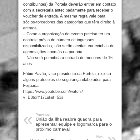
contribuintes) da Portela deverão entrar em contato
com a secretaria antecipadamente para receber o
voucher de entrada. A mesma regra vale para
sócios-torcedores das categorias que têm direito à
entrada.
– Como a organização do evento precisa ter um
controle prévio do número de ingressos
disponibilizados, não serão aceitas carteirinhas de
agremiações coirmãs na portaria.
– Não será permitida a entrada de menores de 16
anos.
Fábio Pavão, vice-presidente da Portela, explica
alguns protocolos de segurança elaborados para
Feijoada
https://www.youtube.com/watch?
v=B8tdrY171uI&t=53s
Previous:
União da Ilha reabre quadra para
apresentar equipe e logomarca para o
próximo carnaval
Next: