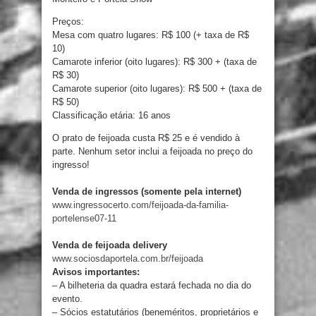
Preços:
Mesa com quatro lugares: R$ 100 (+ taxa de R$
10)
Camarote inferior (oito lugares): R$ 300 + (taxa de
R$ 30)
Camarote superior (oito lugares): R$ 500 + (taxa de
R$ 50)
Classificação etária: 16 anos
O prato de feijoada custa R$ 25 e é vendido à
parte. Nenhum setor inclui a feijoada no preço do
ingresso!
Venda de ingressos (somente pela internet)
www.ingressocerto.com/feijoada-da-familia-
portelense07-11
Venda de feijoada delivery
www.sociosdaportela.com.br/feijoada
Avisos importantes:
– A bilheteria da quadra estará fechada no dia do
evento.
– Sócios estatutários (beneméritos, proprietários e