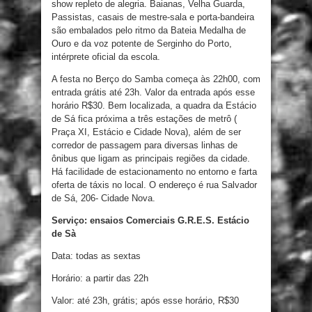
show repleto de alegria. Baianas, Velha Guarda,
Passistas, casais de mestre-sala e porta-bandeira
são embalados pelo ritmo da Bateia Medalha de
Ouro e da voz potente de Serginho do Porto,
intérprete oficial da escola.
A festa no Berço do Samba começa às 22h00, com
entrada grátis até 23h. Valor da entrada após esse
horário R$30. Bem localizada, a quadra da Estácio
de Sá fica próxima a três estações de metrô (
Praça XI, Estácio e Cidade Nova), além de ser
corredor de passagem para diversas linhas de
ônibus que ligam as principais regiões da cidade.
Há facilidade de estacionamento no entorno e farta
oferta de táxis no local. O endereço é rua Salvador
de Sá, 206- Cidade Nova.
Serviço: ensaios Comerciais G.R.E.S. Estácio
de Sà
Data: todas as sextas
Horário: a partir das 22h
Valor: até 23h, grátis; após esse horário, R$30