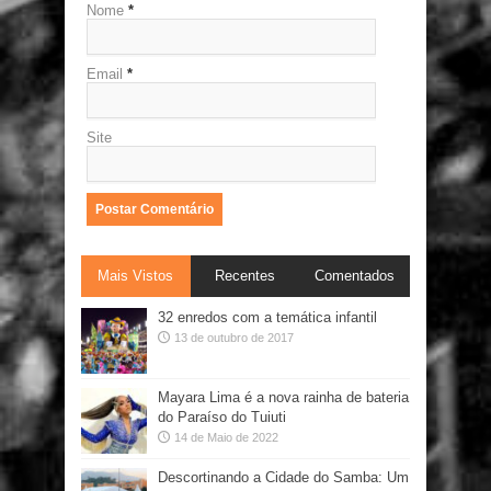
Nome
*
Email
*
Site
Mais Vistos
Recentes
Comentados
32 enredos com a temática infantil
13 de outubro de 2017
Mayara Lima é a nova rainha de bateria
do Paraíso do Tuiuti
14 de Maio de 2022
Descortinando a Cidade do Samba: Um