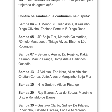
ver… As Fábulas do Beija-Flor”
, um passeio pela
trajetória da agremiação.
Confira os sambas que continuam na disputa:
Samba 04
– Di Menor BF, Julio Assis, Kiraizinho,
Diego Oliveira, Fabinho Ferreira E Diogo Rosa
Samba 05
– JR Beija-Flor, Marcelo Guimarães,
Rômulo Massacesi, Thiago Alves, Elson e Léo
Rodrigues
Samba 07
– Serginho Aguiar, Dr. Rogério, Kaká
Kalmão, Márcio França, Jorge Aila e Carlinhos
Ousadia
Samba 13
– J Velloso, Téo Neto, Allan Vinicius,
Cristian Correa, Julio Alves e Marquinho Beija-Flor
Samba 15
– Nino Smith e Ailson Picanço
Samba 20
– Ruy Barros, Alex de Souza, Marcinho
Diaz e Ronaldo de Barros
Samba 39
– Gustavo Clarão, Sidney De Pilares,
Ribeirinho, Gilberto Oliveira, Foca e M.Moreno