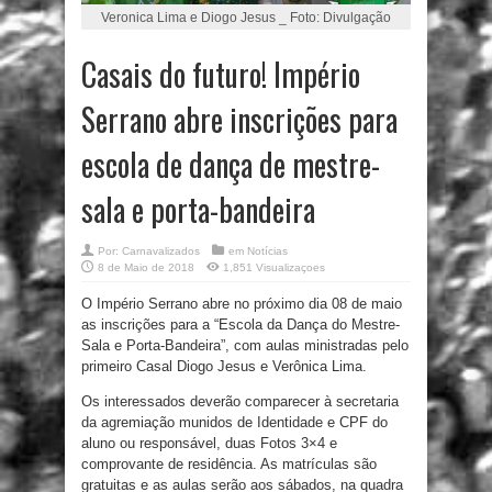
Veronica Lima e Diogo Jesus _ Foto: Divulgação
Casais do futuro! Império
Serrano abre inscrições para
escola de dança de mestre-
sala e porta-bandeira
Por:
Carnavalizados
em
Notícias
8 de Maio de 2018
1,851 Visualizaçoes
O Império Serrano abre no próximo dia 08 de maio
as inscrições para a “Escola da Dança do Mestre-
Sala e Porta-Bandeira”, com aulas ministradas pelo
primeiro Casal Diogo Jesus e Verônica Lima.
Os interessados deverão comparecer à secretaria
da agremiação munidos de Identidade e CPF do
aluno ou responsável, duas Fotos 3×4 e
comprovante de residência. As matrículas são
gratuitas e as aulas serão aos sábados, na quadra