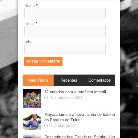
Nome
*
Email
*
Site
Mais Vistos
Recentes
Comentados
32 enredos com a temática infantil
13 de outubro de 2017
Mayara Lima é a nova rainha de bateria
do Paraíso do Tuiuti
14 de Maio de 2022
Descortinando a Cidade do Samba: Um