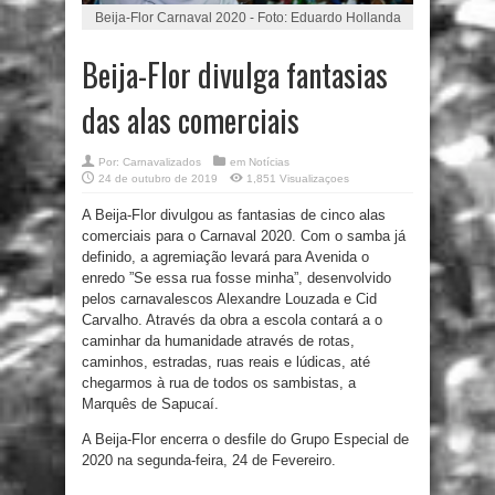
Beija-Flor Carnaval 2020 - Foto: Eduardo Hollanda
Beija-Flor divulga fantasias
das alas comerciais
Por:
Carnavalizados
em
Notícias
24 de outubro de 2019
1,851 Visualizaçoes
A Beija-Flor divulgou as fantasias de cinco alas
comerciais para o Carnaval 2020. Com o samba já
definido, a agremiação levará para Avenida o
enredo ”Se essa rua fosse minha”, desenvolvido
pelos carnavalescos Alexandre Louzada e Cid
Carvalho. Através da obra a escola contará a o
caminhar da humanidade através de rotas,
caminhos, estradas, ruas reais e lúdicas, até
chegarmos à rua de todos os sambistas, a
Marquês de Sapucaí.
A Beija-Flor encerra o desfile do Grupo Especial de
2020 na segunda-feira, 24 de Fevereiro.