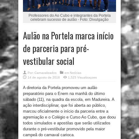
Professores do Ao Cubo e integrantes da Portela
celebram sucesso de aulão - Foto: Divulgação
Aulão na Portela marca início
de parceria para pré-
vestibular social
Por:
Carnavalizados
em
Notícias
14 de agosto de 2018
1,525 Visualizaçoes
A diretoria da Portela promoveu um aulão
preparatório para o Enem na manhã do último
sábado (11), na quadra da escola, em Madureira. A
ação interdisciplinar, que foi aberta ao público,
marcou oficialmente o início da parceria entre a
agremiação e o Colégio e Curso Ao Cubo, que doou
todos simulados e apostilas que serão utilizados
durante o pré-vestibular promovido pela maior
campeã do carnaval carioca.