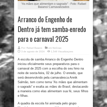
“As mães que alimentam o sagrado” - Foto: Rafael
Baiano/ Carnavalizados
Arranco do Engenho de
Dentro já tem samba-enredo
para o carnaval 2025
Por:
Rafael Baiano
em
Notícias
3 de agosto de 2024
1,546 Visualizaçoes
A escola de samba Arranco do Engenho Dentro
iniciou oficialmente seus preparativos para o
carnaval de 2025 com a escolha do seu hino na
noite de sexta-feira, 02 de julho. O enredo, que
será desenvolvido pela carnavalesca Annik
Salmão, tem como tema “As mães que alimentam
o sagrado” e exalta as mães do Brasil, destacando
a maneira como elas alimentam sua fé, seus filhos
e filhas.
A quadra da escola foi animada pelo grupo