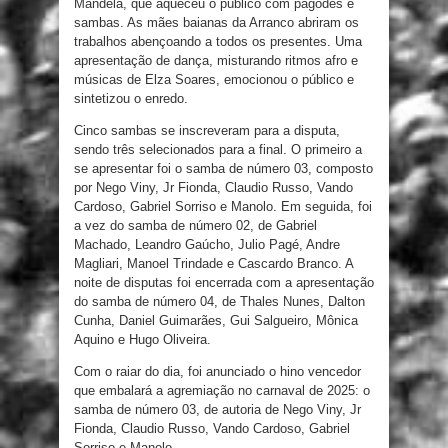
Mandela, que aqueceu o público com pagodes e
sambas. As mães baianas da Arranco abriram os
trabalhos abençoando a todos os presentes. Uma
apresentação de dança, misturando ritmos afro e
músicas de Elza Soares, emocionou o público e
sintetizou o enredo.
Cinco sambas se inscreveram para a disputa,
sendo três selecionados para a final. O primeiro a
se apresentar foi o samba de número 03, composto
por Nego Viny, Jr Fionda, Claudio Russo, Vando
Cardoso, Gabriel Sorriso e Manolo. Em seguida, foi
a vez do samba de número 02, de Gabriel
Machado, Leandro Gaúcho, Julio Pagé, Andre
Magliari, Manoel Trindade e Cascardo Branco. A
noite de disputas foi encerrada com a apresentação
do samba de número 04, de Thales Nunes, Dalton
Cunha, Daniel Guimarães, Gui Salgueiro, Mônica
Aquino e Hugo Oliveira.
Com o raiar do dia, foi anunciado o hino vencedor
que embalará a agremiação no carnaval de 2025: o
samba de número 03, de autoria de Nego Viny, Jr
Fionda, Claudio Russo, Vando Cardoso, Gabriel
Sorriso e Manolo.