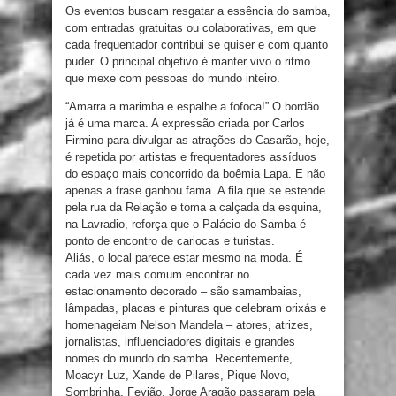
Os eventos buscam resgatar a essência do samba,
com entradas gratuitas ou colaborativas, em que
cada frequentador contribui se quiser e com quanto
puder. O principal objetivo é manter vivo o ritmo
que mexe com pessoas do mundo inteiro.
“Amarra a marimba e espalhe a fofoca!” O bordão
já é uma marca. A expressão criada por Carlos
Firmino para divulgar as atrações do Casarão, hoje,
é repetida por artistas e frequentadores assíduos
do espaço mais concorrido da boêmia Lapa. E não
apenas a frase ganhou fama. A fila que se estende
pela rua da Relação e toma a calçada da esquina,
na Lavradio, reforça que o Palácio do Samba é
ponto de encontro de cariocas e turistas.
Aliás, o local parece estar mesmo na moda. É
cada vez mais comum encontrar no
estacionamento decorado – são samambaias,
lâmpadas, placas e pinturas que celebram orixás e
homenageiam Nelson Mandela – atores, atrizes,
jornalistas, influenciadores digitais e grandes
nomes do mundo do samba. Recentemente,
Moacyr Luz, Xande de Pilares, Pique Novo,
Sombrinha, Feyjão, Jorge Aragão passaram pela