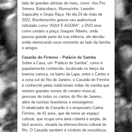
lado de grandes artistas do meio, como: Vou Pro
Sereno, Balacobaco, Mumuzinho, Leandro
Sapucahy e Grupo Raça. No dia 24 de maio de
2022, Bombonzinho gravou seu audiovisual
intitulado como “AQUI E AGORA”, o DVD teve
como cenário a praça Joaquim Ribeiro, onde
passou grande parte da sua infância, ele decidiu
então eternizando esse momento ao lado da família
e amigos.
Casarão do Firmino – Palácio do Samba
Sobre a Casa, um “Palácio do Samba”, como é
popularmente conhecido, localizado no berço da
boemia carioca, no bairro da Lapa, entre o Centro e
a zona sul do Rio de Janeiro, o Casarão do Firmino
é conhecido pelas tradicionais rodas de samba que
reúnem grandes nomes do cenário musical,
pessoas de todos os cantos do Rio de Janeiro,
além de turistas brasileiros e estrangeiros.
O idealizador do Casarão é o empresário Carlos
Firmino, de 42 anos, que dá nome ao espaço
cultural, que ocupa uma área coberta e ampla, de
fácil acesso, situada na efervescência cultural do
Rio. O Casarão também é símbolo de resistência.