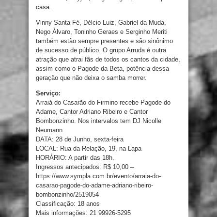
casa.
Vinny Santa Fé, Délcio Luiz, Gabriel da Muda,
Nego Álvaro, Toninho Geraes e Serginho Meriti
também estão sempre presentes e são sinônimo
de sucesso de público. O grupo Arruda é outra
atração que atrai fãs de todos os cantos da cidade,
assim como o Pagode da Beta, potência dessa
geração que não deixa o samba morrer.
Serviço:
Arraiá do Casarão do Firmino recebe Pagode do
Adame, Cantor Adriano Ribeiro e Cantor
Bombonzinho. Nos intervalos tem DJ Nicolle
Neumann.
DATA: 28 de Junho, sexta-feira
LOCAL: Rua da Relação, 19, na Lapa
HORÁRIO: A partir das 18h.
Ingressos antecipados: R$ 10,00 –
https://www.sympla.com.br/evento/arraia-do-
casarao-pagode-do-adame-adriano-ribeiro-
bombonzinho/2519054
Classificação: 18 anos
Mais informações: 21 99926-5295