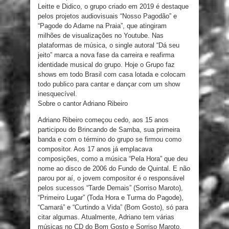
Leitte e Didico, o grupo criado em 2019 é destaque
pelos projetos audiovisuais “Nosso Pagodão” e
“Pagode do Adame na Praia”, que atingiram
milhões de visualizações no Youtube. Nas
plataformas de música, o single autoral “Dá seu
jeito” marca a nova fase da carreira e reafirma
identidade musical do grupo. Hoje o Grupo faz
shows em todo Brasil com casa lotada e colocam
todo publico para cantar e dançar com um show
inesquecível.
Sobre o cantor Adriano Ribeiro
Adriano Ribeiro começou cedo, aos 15 anos
participou do Brincando de Samba, sua primeira
banda e com o término do grupo se firmou como
compositor. Aos 17 anos já emplacava
composições, como a música “Pela Hora” que deu
nome ao disco de 2006 do Fundo de Quintal. E não
parou por aí, o jovem compositor é o responsável
pelos sucessos “Tarde Demais” (Sorriso Maroto),
“Primeiro Lugar” (Toda Hora e Turma do Pagode),
“Camará” e “Curtindo a Vida” (Bom Gosto), só para
citar algumas. Atualmente, Adriano tem várias
músicas no CD do Bom Gosto e Sorriso Maroto.