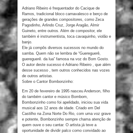
Adriano Ribeiro é frequentador do Cacique de
Ramos, tradicional bloco carnavalesco e berço de
gerações de grandes compositores, como Zeca
Pagodinho, Arlindo Cruz, Jorge Aragão, Almir
Guineto, entre outros. Além de compositor, ele
também é instrumentista, toca cavaquinho, violão e
banjo.
Ele já compôs diversos sucessos no mundo do
samba. Quem não se lembra de “Guereguerê,
guereguerê. da lua” famosa na voz do Bom Gosto.
O autor deste sucesso é Adriano Ribeiro , que além
desse sucesso , tem outros conhecidos nas vozes
de outros artistas.
Sobre o Cantor Bombonzinho:
Em 20 de fevereiro de 1995 nasceu Anderson, filho
do também cantor e músico Bombom,
Bombonzinho como foi apelidado, iniciou sua vida
musical aos 12 anos de idade. Criado em Del
Castilho na Zona Norte Do Rio, com uma voz grave
e potente, Bombonzinho sempre chama atenção de
quem ouve o seu cantar. O artista já teve a
oportunidade de dividir palco como convidado ao