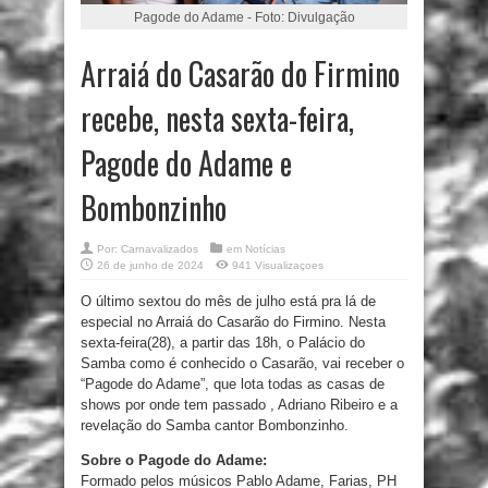
Pagode do Adame - Foto: Divulgação
Arraiá do Casarão do Firmino
recebe, nesta sexta-feira,
Pagode do Adame e
Bombonzinho
Por:
Carnavalizados
em
Notícias
26 de junho de 2024
941 Visualizaçoes
O último sextou do mês de julho está pra lá de
especial no Arraiá do Casarão do Firmino. Nesta
sexta-feira(28), a partir das 18h, o Palácio do
Samba como é conhecido o Casarão, vai receber o
“Pagode do Adame”, que lota todas as casas de
shows por onde tem passado , Adriano Ribeiro e a
revelação do Samba cantor Bombonzinho.
Sobre o Pagode do Adame:
Formado pelos músicos Pablo Adame, Farias, PH