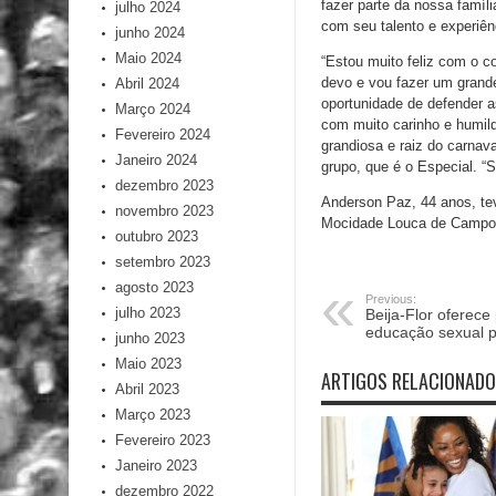
fazer parte da nossa famíl
julho 2024
com seu talento e experiên
junho 2024
Maio 2024
“Estou muito feliz com o c
devo e vou fazer um grande
Abril 2024
oportunidade de defender a
Março 2024
com muito carinho e humild
Fevereiro 2024
grandiosa e raiz do carnava
Janeiro 2024
grupo, que é o Especial. “S
dezembro 2023
Anderson Paz, 44 anos, te
novembro 2023
Mocidade Louca de Campos,
outubro 2023
setembro 2023
agosto 2023
Previous:
julho 2023
Beija-Flor oferece
educação sexual pa
junho 2023
Maio 2023
ARTIGOS RELACIONAD
Abril 2023
Março 2023
Fevereiro 2023
Janeiro 2023
dezembro 2022