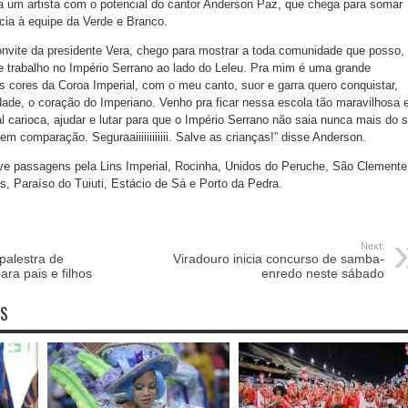
ia um artista com o potencial do cantor Anderson Paz, que chega para somar
cia à equipe da Verde e Branco.
onvite da presidente Vera, chego para mostrar a toda comunidade que posso,
 trabalho no Império Serrano ao lado do Leleu. Pra mim é uma grande
s cores da Coroa Imperial, com o meu canto, suor e garra quero conquistar,
ade, o coração do Imperiano. Venho pra ficar nessa escola tão maravilhosa e
l carioca, ajudar e lutar para que o Império Serrano não saia nunca mais do 
em comparação. Seguraaiiiiiiiiiiii. Salve as crianças!” disse Anderson.
ve passagens pela Lins Imperial, Rocinha, Unidos do Peruche, São Clemente
 Paraíso do Tuiuti, Estácio de Sá e Porto da Pedra.
Next:
 palestra de
Viradouro inicia concurso de samba-
ra pais e filhos
enredo neste sábado
OS