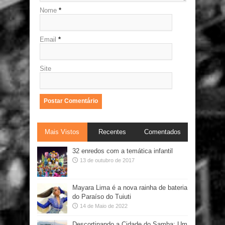
Nome
*
Email
*
Site
Mais Vistos
Recentes
Comentados
32 enredos com a temática infantil
13 de outubro de 2017
Mayara Lima é a nova rainha de bateria
do Paraíso do Tuiuti
14 de Maio de 2022
Descortinando a Cidade do Samba: Um