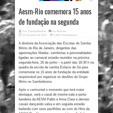
Aesm-Rio comemora 15 anos
de fundação na segunda
Por:
Carnavalizados
em
Notícias
23 de junho de 2017
1,868 Visualizaçoes
A diretoria da Associação das Escolas de Samba
Mirins do Rio de Janeiro, dirigentes das
agremiações filiadas, sambistas e personalidades
ligadas ao carnaval estarão reunidos na próxima
segunda-feira, 26 de junho – a partir das 18:30 h na
quadra da escola de samba Estácio de Sá para
comemorar os 15 anos de fundação da entidade
responsável por organizar os desfiles do Grupo
Mirim no Sambódromo.
Após o cerimonial o momento que terá maior
destaque, será o casal de mestre-sala e porta-
bandeira da AESM Pablo e Anna Clara e demais
casais dançando valsa e em seguida estarão
bailando com seus pavilhões ao som do Hino da