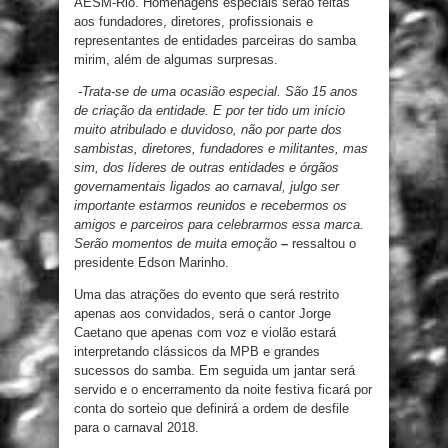
AESM-Rio. Homenagens especiais serão feitas
aos fundadores, diretores, profissionais e
representantes de entidades parceiras do samba
mirim, além de algumas surpresas.
-Trata-se de uma ocasião especial. São 15 anos
de criação da entidade. E por ter tido um início
muito atribulado e duvidoso, não por parte dos
sambistas, diretores, fundadores e militantes, mas
sim, dos líderes de outras entidades e órgãos
governamentais ligados ao carnaval, julgo ser
importante estarmos reunidos e recebermos os
amigos e parceiros para celebrarmos essa marca.
Serão momentos de muita emoção
–
ressaltou o
presidente Edson Marinho.
Uma das atrações do evento que será restrito
apenas aos convidados, será o cantor Jorge
Caetano que apenas com voz e violão estará
interpretando clássicos da MPB e grandes
sucessos do samba. Em seguida um jantar será
servido e o encerramento da noite festiva ficará por
conta do sorteio que definirá a ordem de desfile
para o carnaval 2018.