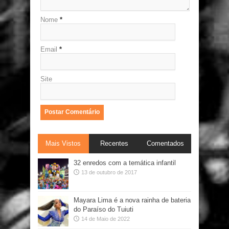
Nome
*
Email
*
Site
Mais Vistos
Recentes
Comentados
32 enredos com a temática infantil
13 de outubro de 2017
Mayara Lima é a nova rainha de bateria
do Paraíso do Tuiuti
14 de Maio de 2022