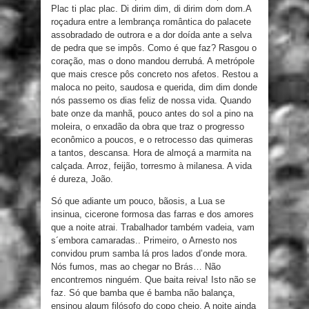
Plac ti plac plac. Di dirim dim, di dirim dom dom.A
roçadura entre a lembrança romântica do palacete
assobradado de outrora e a dor doída ante a selva
de pedra que se impôs. Como é que faz? Rasgou o
coração, mas o dono mandou derrubá. A metrópole
que mais cresce pôs concreto nos afetos. Restou a
maloca no peito, saudosa e querida, dim dim donde
nós passemo os dias feliz de nossa vida. Quando
bate onze da manhã, pouco antes do sol a pino na
moleira, o enxadão da obra que traz o progresso
econômico a poucos, e o retrocesso das quimeras
a tantos, descansa. Hora de almoçá a marmita na
calçada. Arroz, feijão, torresmo à milanesa. A vida
é dureza, João.
Só que adiante um pouco, bãosis, a Lua se
insinua, cicerone formosa das farras e dos amores
que a noite atrai. Trabalhador também vadeia, vam
s´embora camaradas.. Primeiro, o Arnesto nos
convidou prum samba lá pros lados d’onde mora.
Nós fumos, mas ao chegar no Brás… Não
encontremos ninguém. Que baita reiva! Isto não se
faz. Só que bamba que é bamba não balança,
ensinou algum filósofo do copo cheio. A noite ainda