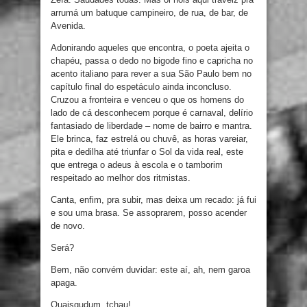
arrumá um batuque campineiro, de rua, de bar, de
Avenida.
Adonirando aqueles que encontra, o poeta ajeita o
chapéu, passa o dedo no bigode fino e capricha no
acento italiano para rever a sua São Paulo bem no
capítulo final do espetáculo ainda inconcluso.
Cruzou a fronteira e venceu o que os homens do
lado de cá desconhecem porque é carnaval, delírio
fantasiado de liberdade – nome de bairro e mantra.
Ele brinca, faz estrelá ou chuvê, as horas vareiar,
pita e dedilha até triunfar o Sol da vida real, este
que entrega o adeus à escola e o tamborim
respeitado ao melhor dos ritmistas.
Canta, enfim, pra subir, mas deixa um recado: já fui
e sou uma brasa. Se assoprarem, posso acender
de novo.
Será?
Bem, não convém duvidar: este aí, ah, nem garoa
apaga.
Quaisgudum, tchau!