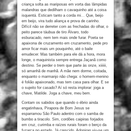
criança solta as mariposas em vorta das lâmpidas
malandras que dedilham o cavaquinho até a coisa
isquentá. Esticam tanto a corda mi… Que, beijo
em beijo, vira tudo aliança e prova de carinho.
Difícil não se derreter com as frechadas do olhar, o
peito parece táubua de tiro Álvaro, todo
esburacado, nem tem mais onde furar. Poeta se
apaixona de cruzamento em cruzamento, pede pro
amor ficar mais um pouquinho, até o baile
emudecer. Mas também para ele dá a hora, mora
longe, o maquinista sempre entrega Jaçanã como
destino. Se perder o trem que parte às onze, xiiiiii,
só amanhã de manhã. A mãe nem dorme, coitada,
enquanto o marmanjo não chega: o homem-menino
é folião apaixonado, mas tem casa para olhar. E se
o sujeito for casado? Aí só resta implorar: joga a
chave, Matilde. Joga a chave, meu bem.
Contam os sabidos que quando o ébrio ainda
engatinhava, Pirapora de Bom Jesus se
esparramou São Paulo adentro com o samba de
bumbo a tiracolo. Sim, cordões caipiras forjados
em cruz, curimba e raízes rurais foram o berço da
fuzarca no estado. Já crescido, Adoniran viu-se um