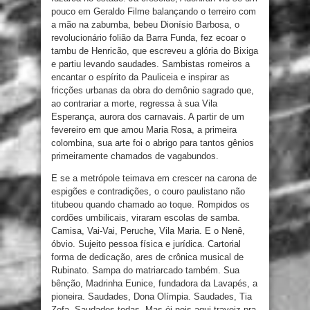
pouco em Geraldo Filme balançando o terreiro com
a mão na zabumba, bebeu Dionísio Barbosa, o
revolucionário folião da Barra Funda, fez ecoar o
tambu de Henricão, que escreveu a glória do Bixiga
e partiu levando saudades. Sambistas romeiros a
encantar o espírito da Pauliceia e inspirar as
fricções urbanas da obra do demônio sagrado que,
ao contrariar a morte, regressa à sua Vila
Esperança, aurora dos carnavais. A partir de um
fevereiro em que amou Maria Rosa, a primeira
colombina, sua arte foi o abrigo para tantos gênios
primeiramente chamados de vagabundos.
E se a metrópole teimava em crescer na carona de
espigões e contradições, o couro paulistano não
titubeou quando chamado ao toque. Rompidos os
cordões umbilicais, viraram escolas de samba.
Camisa, Vai-Vai, Peruche, Vila Maria. E o Nenê,
óbvio. Sujeito pessoa física e jurídica. Cartorial
forma de dedicação, ares de crônica musical de
Rubinato. Sampa do matriarcado também. Sua
bênção, Madrinha Eunice, fundadora da Lavapés, a
pioneira. Saudades, Dona Olímpia. Saudades, Tia
Zefa. Saudades todas. Mas ói nois aqui traveiz pra