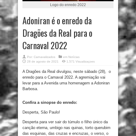
Logo do enredo 2022
Adoniran é o enredo da
Dragões da Real para o
Carnaval 2022
Por:
Carnavalizados
em
Notícias
28 de agosto de 2021
1,571 Visualizaçoes
A Dragões da Real divulgou, neste sábado (28), o
enredo para o Carnaval 2022. A agremiação vai
levar para a Avenida uma homenagem a Adoniran
Barbosa.
Confira a sinopse do enredo:
Desperta, São Paulo!
Desperta para ver sair do túmulo o filho único da
canção eterna, umbigo nas quinas, torto querubim
das esquinas, das cruzas e encruzas, o verso, o