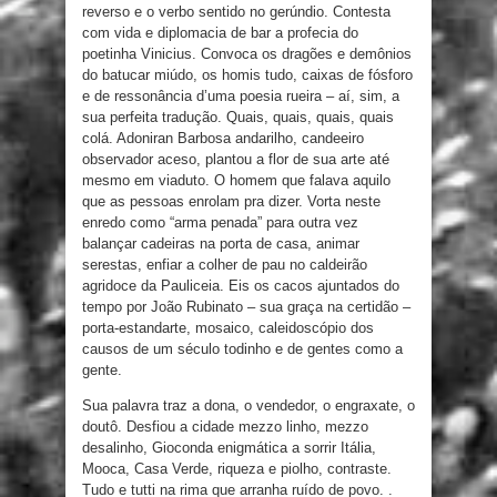
reverso e o verbo sentido no gerúndio. Contesta
com vida e diplomacia de bar a profecia do
poetinha Vinicius. Convoca os dragões e demônios
do batucar miúdo, os homis tudo, caixas de fósforo
e de ressonância d’uma poesia rueira – aí, sim, a
sua perfeita tradução. Quais, quais, quais, quais
colá. Adoniran Barbosa andarilho, candeeiro
observador aceso, plantou a flor de sua arte até
mesmo em viaduto. O homem que falava aquilo
que as pessoas enrolam pra dizer. Vorta neste
enredo como “arma penada” para outra vez
balançar cadeiras na porta de casa, animar
serestas, enfiar a colher de pau no caldeirão
agridoce da Pauliceia. Eis os cacos ajuntados do
tempo por João Rubinato – sua graça na certidão –
porta-estandarte, mosaico, caleidoscópio dos
causos de um século todinho e de gentes como a
gente.
Sua palavra traz a dona, o vendedor, o engraxate, o
doutô. Desfiou a cidade mezzo linho, mezzo
desalinho, Gioconda enigmática a sorrir Itália,
Mooca, Casa Verde, riqueza e piolho, contraste.
Tudo e tutti na rima que arranha ruído de povo. .