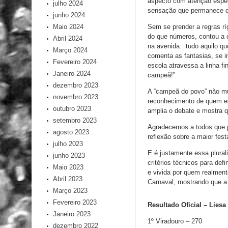
aspecto com atenção especi
julho 2024
sensação que permanece dep
junho 2024
Maio 2024
Sem se prender a regras ríg
do que números, contou a 
Abril 2024
na avenida: tudo aquilo qu
Março 2024
comenta as fantasias, se i
Fevereiro 2024
escola atravessa a linha f
Janeiro 2024
campeã!”.
dezembro 2023
A “campeã do povo” não mud
novembro 2023
reconhecimento de quem es
outubro 2023
amplia o debate e mostra q
setembro 2023
Agradecemos a todos que pa
agosto 2023
reflexão sobre a maior fest
julho 2023
E é justamente essa plural
junho 2023
critérios técnicos para de
Maio 2023
e vivida por quem realment
Abril 2023
Carnaval, mostrando que 
Março 2023
Fevereiro 2023
Resultado Oficial – Liesa
Janeiro 2023
1º Viradouro – 270
dezembro 2022