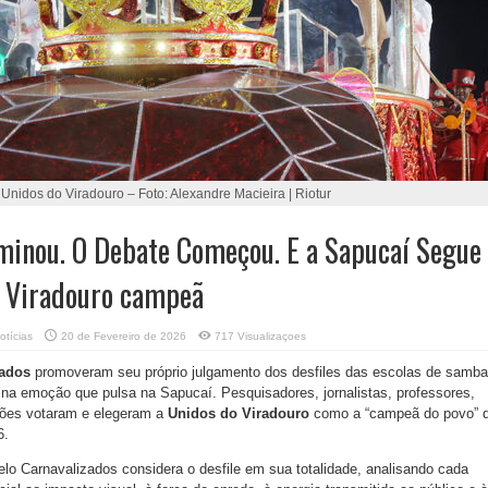
Unidos do Viradouro – Foto: Alexandre Macieira | Riotur
minou. O Debate Começou. E a Sapucaí Segue
: Viradouro campeã
otícias
20 de Fevereiro de 2026
717 Visualizaçoes
zados
promoveram seu próprio julgamento dos desfiles das escolas de samba
 na emoção que pulsa na Sapucaí. Pesquisadores, jornalistas, professores,
oliões votaram e elegeram a
Unidos do Viradouro
como a “campeã do povo” 
6.
elo Carnavalizados
considera o desfile em sua totalidade, analisando cada