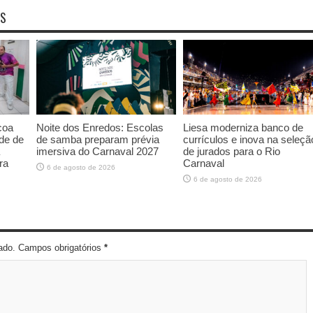
OS
coa
Noite dos Enredos: Escolas
Liesa moderniza banco de
de de
de samba preparam prévia
currículos e inova na seleçã
imersiva do Carnaval 2027
de jurados para o Rio
ra
Carnaval
6 de agosto de 2026
6 de agosto de 2026
cado. Campos obrigatórios
*