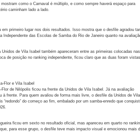
 mostram como o Carnaval é múltiplo, e como sempre haverá espaço para
tério caminham lado a lado.
 em primeiro lugar nos dois resultados. Isso mostra que o desfile agradou ta
iga Independente das Escolas de Samba do Rio de Janeiro quanto na avaliaçã
e a Unidos de Vila Isabel também apareceram entre as primeiras colocadas nas
ca de posição no ranking independente, ficou claro que as duas foram vista
a-Flor e Vila Isabel
a-Flor de Nilópolis ficou na frente da Unidos de Vila Isabel. Já na avaliação
 à frente. Para quem avaliou de forma mais livre, o desfile da Unidos de Vila
mais “redondo” do começo ao fim, embalado por um samba-enredo que conquis
026.
ueira ficou em sexto no resultado oficial, mas apareceu em quarto no ranki
que, para esse grupo, o desfile teve mais impacto visual e emocionou mais 