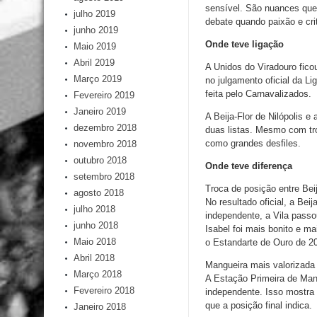
sensível. São nuances que
julho 2019
debate quando paixão e cri
junho 2019
Onde teve ligação
Maio 2019
Abril 2019
A Unidos do Viradouro ficou
Março 2019
no julgamento oficial da L
feita pelo Carnavalizados.
Fevereiro 2019
Janeiro 2019
A Beija-Flor de Nilópolis 
dezembro 2018
duas listas. Mesmo com tro
como grandes desfiles.
novembro 2018
outubro 2018
Onde teve diferença
setembro 2018
Troca de posição entre Beij
agosto 2018
No resultado oficial, a Beij
julho 2018
independente, a Vila passou
junho 2018
Isabel foi mais bonito e 
Maio 2018
o Estandarte de Ouro de 2
Abril 2018
Mangueira mais valorizada
Março 2018
A Estação Primeira de Mang
Fevereiro 2018
independente. Isso mostra 
que a posição final indica.
Janeiro 2018