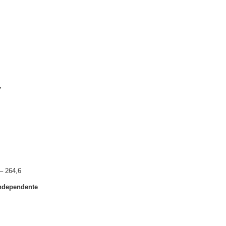
7
– 264,6
Independente