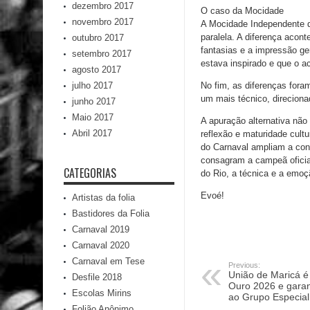
dezembro 2017
O caso da Mocidade
novembro 2017
A Mocidade Independente de
paralela. A diferença acont
outubro 2017
fantasias e a impressão g
setembro 2017
estava inspirado e que o a
agosto 2017
julho 2017
No fim, as diferenças foram
um mais técnico, direcionad
junho 2017
Maio 2017
A apuração alternativa não
Abril 2017
reflexão e maturidade cultu
do Carnaval ampliam a conv
consagram a campeã oficial
CATEGORIAS
do Rio, a técnica e a emo
Evoé!
Artistas da folia
Bastidores da Folia
Carnaval 2019
Carnaval 2020
Carnaval em Tese
Previous:
União de Maricá é
Desfile 2018
Ouro 2026 e garan
Escolas Mirins
ao Grupo Especial
Folião Anônimo