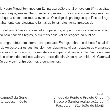
 Padre Miguel terminou em 11º na apuração oficial e ficou em 8º na avaliaç
eceu porque, nesse olhar mais livre, pesaram mais o visual das alegorias, as
eral que a escola deixou na avenida. Que diga de passagem que Renato Lage
cabamento das alegorias e fantasias foi simplesmente irretocável.
 pontuais. A base do resultado foi parecida, o que mudou foi o jeito de olhar:
o pelo rigor das regras, outro mais sensível às reações do público.
 entrega troféu nem altera o campeonato. Entrega debate, e debate é sinal de
ral. Ao observar os desfiles além do julgamento oficial, estudiosos e amantes
ersa sobre o conjunto, a narrativa e o impacto do espetáculo. Se os número
, o olhar independente valoriza a experiência vivida na avenida. No Carnaval
ção convivem entre décimos e sentimentos.
Next:
 campeã da Série
Unidos da Ponte e Projeto Onde
te acesso inédito
Nasce o Samba realiza ação de
Páscoa em São João de Meriti