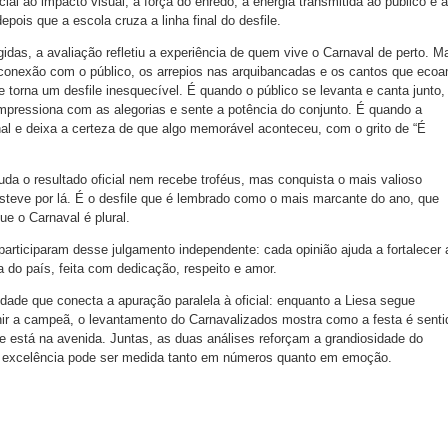
al ao impacto visual, à força do enredo, à energia transmitida ao público e à
ois que a escola cruza a linha final do desfile.
idas, a avaliação refletiu a experiência de quem vive o Carnaval de perto. M
conexão com o público, os arrepios nas arquibancadas e os cantos que eco
e torna um desfile inesquecível. É quando o público se levanta e canta junto,
mpressiona com as alegorias e sente a potência do conjunto. É quando a
inal e deixa a certeza de que algo memorável aconteceu, com o grito de “É
a o resultado oficial nem recebe troféus, mas conquista o mais valioso
teve por lá. É o desfile que é lembrado como o mais marcante do ano, que
ue o Carnaval é plural.
rticiparam desse julgamento independente: cada opinião ajuda a fortalecer 
a do país, feita com dedicação, respeito e amor.
idade que conecta a apuração paralela à oficial: enquanto a Liesa segue
finir a campeã, o levantamento do Carnavalizados mostra como a festa é senti
e está na avenida. Juntas, as duas análises reforçam a grandiosidade do
a excelência pode ser medida tanto em números quanto em emoção.