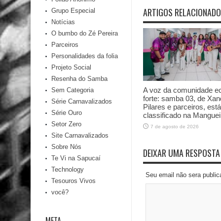
ARTIGOS RELACIONAD
Grupo Especial
Notícias
O bumbo do Zé Pereira
Parceiros
Personalidades da folia
Projeto Social
Resenha do Samba
A voz da comunidade e
Sem Categoria
forte: samba 03, de Xan
Série Carnavalizados
Pilares e parceiros, está
Série Ouro
classificado na Manguei
Setor Zero
7 de agosto de 2026
Site Carnavalizados
Sobre Nós
DEIXAR UMA RESPOSTA
Te Vi na Sapucaí
Technology
Seu email não sera publi
Tesouros Vivos
você?
META