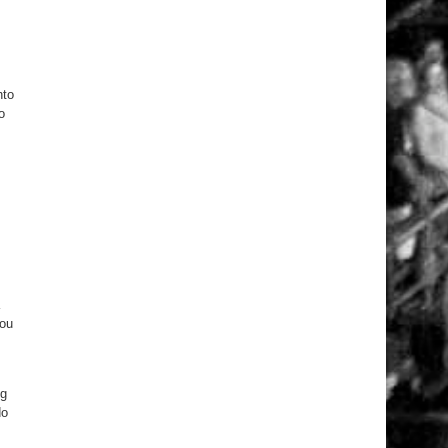
nto
o
s
tou
ng
do