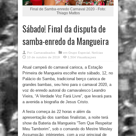
Final de Samba-enredo Carnaval 2020 - Foto:
Thiago Mattos
Sábado! Final da disputa de
samba-enredo da Mangueira
Por:
Carnavalizados
em
Grupo Especial
,
Notícias
10 de outubro de 2019
1,504 Visualizaçoes
Atual campeã do carnaval carioca, a Estação
Primeira de Mangueira escolhe este sábado, 12, no
Palácio do Samba, tradicional berço carioca de
grandes bambas, seu hino para o carnaval 2020, a
voz do enredo autoral do carnavalesco Leandro
Vieira, “A Verdade Voz Fará Livre”, que levará para
a avenida a biografia de Jesus Cristo.
A festa começa às 22 horas e além da
apresentação dos sambas finalistas, a noite terá
show da Bateria da Mangueira “Tem Que Respeitar
Meu Tamborim”, sob o comando do Mestre Wesley
Assumpção; intérpretes, com a voz principal de