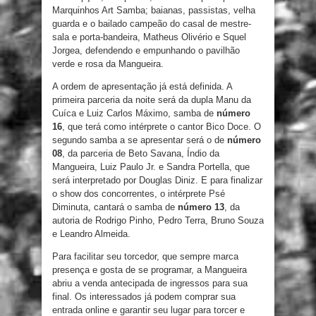
Marquinhos Art Samba; baianas, passistas, velha
guarda e o bailado campeão do casal de mestre-
sala e porta-bandeira, Matheus Olivério e Squel
Jorgea, defendendo e empunhando o pavilhão
verde e rosa da Mangueira.
A ordem de apresentação já está definida. A
primeira parceria da noite será da dupla Manu da
Cuíca e Luiz Carlos Máximo, samba de
número
16
, que terá como intérprete o cantor Bico Doce. O
segundo samba a se apresentar será o de
número
08
, da parceria de Beto Savana, Índio da
Mangueira, Luiz Paulo Jr. e Sandra Portella, que
será interpretado por Douglas Diniz. E para finalizar
o show dos concorrentes, o intérprete Psé
Diminuta, cantará o samba de
número 13
, da
autoria de Rodrigo Pinho, Pedro Terra, Bruno Souza
e Leandro Almeida.
Para facilitar seu torcedor, que sempre marca
presença e gosta de se programar, a Mangueira
abriu a venda antecipada de ingressos para sua
final. Os interessados já podem comprar sua
entrada online e garantir seu lugar para torcer e