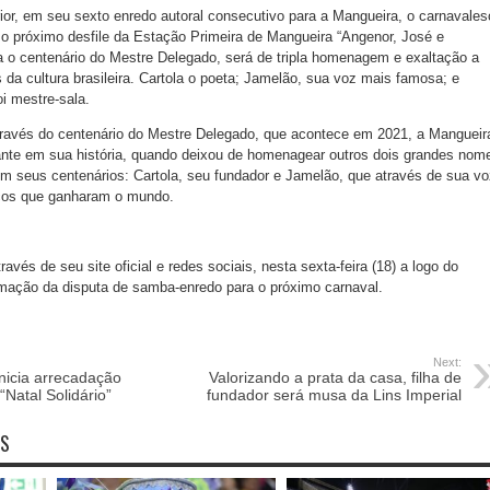
rior, em seu sexto enredo autoral consecutivo para a Mangueira, o carnavale
 o próximo desfile da Estação Primeira de Mangueira “Angenor, José e
a o centenário do Mestre Delegado, será de tripla homenagem e exaltação a
a cultura brasileira. Cartola o poeta; Jamelão, sua voz mais famosa; e
oi mestre-sala.
través do centenário do Mestre Delegado, que acontece em 2021, a Mangueir
ante em sua história, quando deixou de homenagear outros dois grandes nom
 seus centenários: Cartola, seu fundador e Jamelão, que através de sua vo
icos que ganharam o mundo.
avés de seu site oficial e redes sociais, nesta sexta-feira (18) a logo do
amação da disputa de samba-enredo para o próximo carnaval.
Next:
nicia arrecadação
Valorizando a prata da casa, filha de
“Natal Solidário”
fundador será musa da Lins Imperial
OS