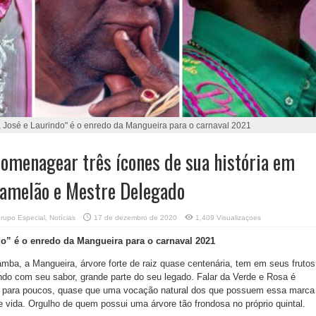
 José e Laurindo" é o enredo da Mangueira para o carnaval 2021
omenagear três ícones de sua história em
Jamelão e Mestre Delegado
rupo Especial
,
Notícias
17 de dezembro de 2020
1,409 Visualizaçoes
o” é o enredo da Mangueira para o carnaval 2021
ba, a Mangueira, árvore forte de raiz quase centenária, tem em seus frutos
o com seu sabor, grande parte do seu legado. Falar da Verde e Rosa é
o para poucos, quase que uma vocação natural dos que possuem essa marca
e vida. Orgulho de quem possui uma árvore tão frondosa no próprio quintal.