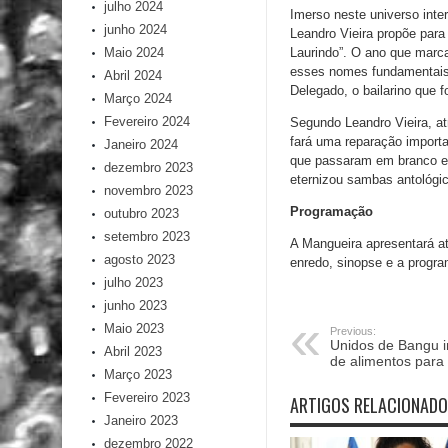
julho 2024
Imerso neste universo inte
junho 2024
Leandro Vieira propõe para
Maio 2024
Laurindo”. O ano que marc
esses nomes fundamentais d
Abril 2024
Delegado, o bailarino que f
Março 2024
Fevereiro 2024
Segundo Leandro Vieira, a
fará uma reparação import
Janeiro 2024
que passaram em branco em
dezembro 2023
eternizou sambas antológ
novembro 2023
Programação
outubro 2023
setembro 2023
A Mangueira apresentará atr
agosto 2023
enredo, sinopse e a progr
julho 2023
junho 2023
Maio 2023
Previous:
Unidos de Bangu i
Abril 2023
de alimentos para 
Março 2023
Fevereiro 2023
ARTIGOS RELACIONAD
Janeiro 2023
dezembro 2022