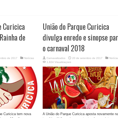
 Curicica
União do Parque Curicica
 Rainha de
divulga enredo e sinopse pa
o carnaval 2018
embro de 2017
Notícias
Carnavalizados
20 de setembro de 2017
Notícia
1,824 Visualizaçoes
e Curicica tem nova
A União do Parque Curicica aposta novamente n