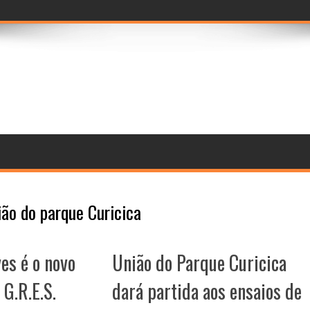
prévia imersiva do
ião do parque Curicica
es é o novo
União do Parque Curicica
 G.R.E.S.
dará partida aos ensaios de