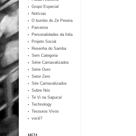
Grupo Especial
Notícias
O bumbo do Zé Pereira
Parceiros
Personalidades da folia
Projeto Social
Resenha do Samba
Sem Categoria
Série Carnavalizados
Série Ouro
Setor Zero
Site Carnavalizados
Sobre Nós
Te Vi na Sapucaí
Technology
Tesouros Vivos
você?
META