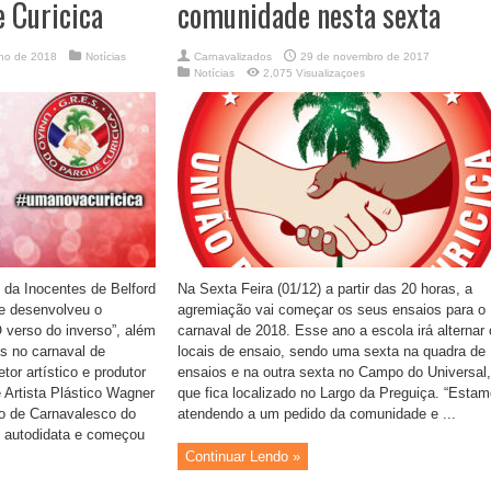
 Curicica
comunidade nesta sexta
nho de 2018
Notícias
Carnavalizados
29 de novembro de 2017
Notícias
2,075 Visualizaçoes
 da Inocentes de Belford
Na Sexta Feira (01/12) a partir das 20 horas, a
e desenvolveu o
agremiação vai começar os seus ensaios para o
O verso do inverso”, além
carnaval de 2018. Esse ano a escola irá alternar
s no carnaval de
locais de ensaio, sendo uma sexta na quadra de
or artístico e produtor
ensaios e na outra sexta no Campo do Universal,
 Artista Plástico Wagner
que fica localizado no Largo da Preguiça. “Esta
o de Carnavalesco do
atendendo a um pedido da comunidade e ...
é autodidata e começou
Continuar Lendo »