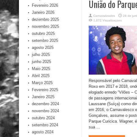
União do Parque
Fevereiro 2026
Janeiro 2026
Carnavalizados
26 de ju
dezembro 2025
1,872 Visualizaçoes
novembro 2025
outubro 2025
setembro 2025
agosto 2025
julho 2025
junho 2025
Maio 2025
Abril 2025
Responsável pelo Carnaval
Março 2025
Roxo em 2017 e 2018, ond
Fevereiro 2025
elogiado enredo “Vilões – 
Janeiro 2025
de passagens internacionai
dezembro 2024
Laussane (Suíça) como diret
em 2016, o Carnavalesco e
novembro 2024
Gonçalves, assume o post
outubro 2024
Parque Curicica. Wagner, 
setembro 2024
sua ...
agosto 2024