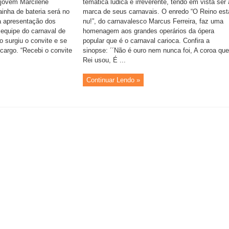
 jovem Marcilene
temática lúdica e irreverente, tendo em vista ser 
inha de bateria será no
marca de seus carnavais. O enredo “O Reino est
a apresentação dos
nu!”, do carnavalesco Marcus Ferreira, faz uma
 equipe do carnaval de
homenagem aos grandes operários da ópera
 surgiu o convite e se
popular que é o carnaval carioca. Confira a
cargo. “Recebi o convite
sinopse: ´´Não é ouro nem nunca foi, A coroa que
Rei usou, É ...
Continuar Lendo »