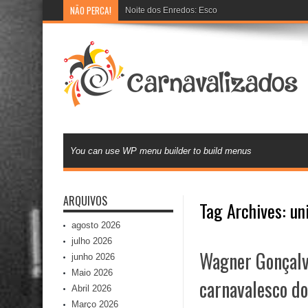
NÃO PERCA!
Noite dos Enredos: Escolas de samba preparam 
You can use WP menu builder to build menus
ARQUIVOS
Tag Archives:
un
agosto 2026
julho 2026
Wagner Gonçalv
junho 2026
Maio 2026
carnavalesco do
Abril 2026
Março 2026