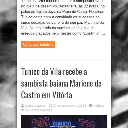
Tunico da Vila recebe o cantor e compositor Otto,
no dia 7 de dezembro, sexta-feira, às 22 horas, no
palco do Spirito Jazz na Praia do Canto. No show,
Tunico canta com o convidado os sucessos de
cinco décadas de carreira de seu pai, Martinho da
Vila. No repertório os sambas sensuais e de
enredos gravados pelo mestre como “Disritmia”, ...
Continuar Lendo »
Tunico da Vila recebe a
sambista baiana Mariene de
Castro em Vitória
Carnavalizados
20 de setembro de 2018
Notícias
1,706 Visualizaçoes