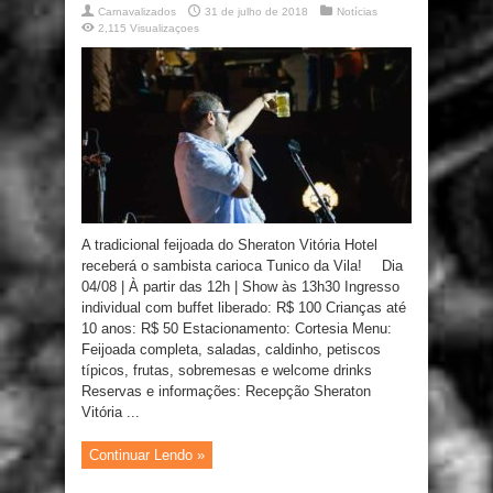
Carnavalizados
31 de julho de 2018
Notícias
2,115 Visualizaçoes
A tradicional feijoada do Sheraton Vitória Hotel
receberá o sambista carioca Tunico da Vila! ⠀ Dia
04/08 | À partir das 12h | Show às 13h30 Ingresso
individual com buffet liberado: R$ 100 Crianças até
10 anos: R$ 50 Estacionamento: Cortesia Menu:
Feijoada completa, saladas, caldinho, petiscos
típicos, frutas, sobremesas e welcome drinks ⠀
Reservas e informações: Recepção Sheraton
Vitória ...
Continuar Lendo »