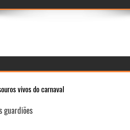
seleção de jurad
souros vivos do carnaval
s guardiões