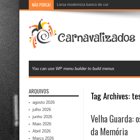
NÃO PERCA!
Liesa moderniza banco de currículos e inova na 
You can use WP menu builder to build menus
ARQUIVOS
Tag Archives:
te
agosto 2026
julho 2026
Velha Guarda: o
junho 2026
Maio 2026
da Memória
Abril 2026
Março 2026