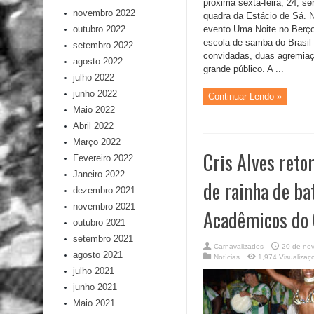
próxima sexta-feira, 24, s
novembro 2022
quadra da Estácio de Sá. 
outubro 2022
evento Uma Noite no Berço
escola de samba do Brasil
setembro 2022
convidadas, duas agremiaç
agosto 2022
grande público. A ...
julho 2022
junho 2022
Continuar Lendo »
Maio 2022
Abril 2022
Março 2022
Cris Alves reto
Fevereiro 2022
Janeiro 2022
de rainha de ba
dezembro 2021
novembro 2021
Acadêmicos do
outubro 2021
setembro 2021
Carnavalizados
20 de no
agosto 2021
Notícias
1,974 Visualizaç
julho 2021
junho 2021
Maio 2021