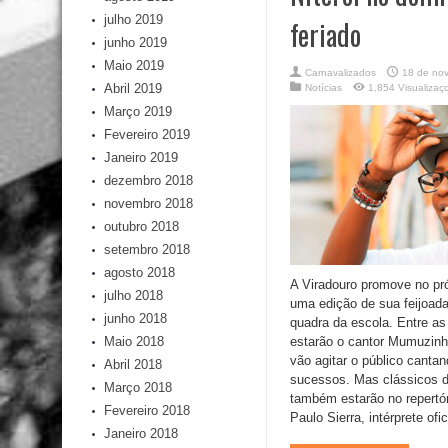
julho 2019
feriado
junho 2019
Maio 2019
Carnavalizados
18 de no
Abril 2019
Notícias
1,854 Visualizaç
Março 2019
Fevereiro 2019
Janeiro 2019
dezembro 2018
novembro 2018
outubro 2018
setembro 2018
agosto 2018
A Viradouro promove no pr
julho 2018
uma edição de sua feijoada,
junho 2018
quadra da escola. Entre as
Maio 2018
estarão o cantor Mumuzinh
vão agitar o público canta
Abril 2018
sucessos. Mas clássicos 
Março 2018
também estarão no repertór
Fevereiro 2018
Paulo Sierra, intérprete ofici
Janeiro 2018