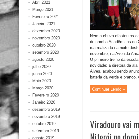
Abril 2021
Março 2021
Fevereiro 2021
Janeiro 2021
dezembro 2020
Nem a chuva afastou os c
novembro 2020
de samba Acadêmicos do C
outubro 2020
rua realizado na noite des
setembro 2020
novembro, na Avenida Amar
agosto 2020
O primeiro treino da esco
novidade: a diretora da ala
julho 2020
Alves, acabou sendo anunc
junho 2020
bateria da verde e branco. A
Maio 2020
Março 2020
Continuar Lendo »
Fevereiro 2020
Janeiro 2020
dezembro 2019
novembro 2019
Viradouro vai 
outubro 2019
setembro 2019
Niterói no domi
agosto 2019