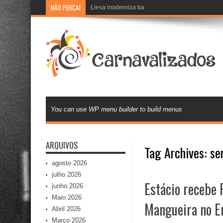
NÃO PERCA!
Liesa moderniza banco de currículos e inova na
You can use WP menu builder to build menus
ARQUIVOS
Tag Archives:
se
agosto 2026
julho 2026
Estácio recebe 
junho 2026
Maio 2026
Mangueira no E
Abril 2026
Março 2026