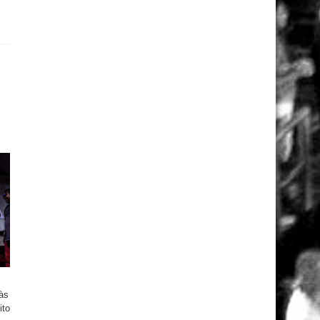
às
ito