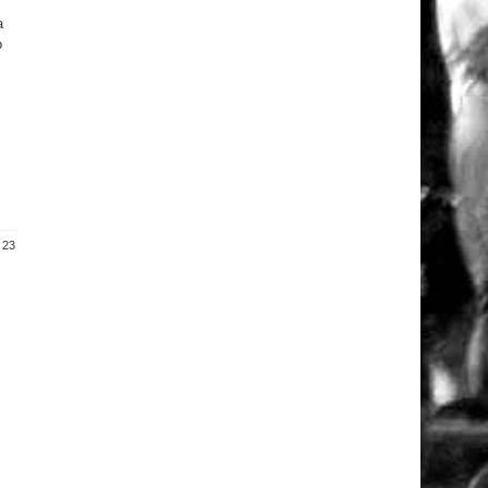
a
o
 23