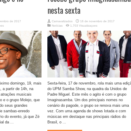
nesta sexta
vembro de 2017
Carnavalizados
16 de novembro de 2017
oes
Notícias
1,703 Visualizaçoes
óximo domingo, 19, mais
Sexta-feira, 17 de novembro, rola mais uma ediç
 a partir de 14h, na
do UPM Samba Show, na quadra da Unidos de
 atrações musicais
Padre Miguel. Este mês o agito é com o grupo
o e o grupo Molejo, que
Imaginasamba. Um dos principais nomes no
ndo seus grandes
cenário do pagode, o grupo se renova mais uma
de sambas-enredo
vez. Com uma agenda de shows lotada e com
io do evento, já que Zé
músicas em destaque nas principais rádios do
al da ...
Brasil, o ...