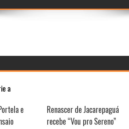
 seleção d
rie a
Portela e
Renascer de Jacarepaguá
nsaio
recebe “Vou pro Sereno”