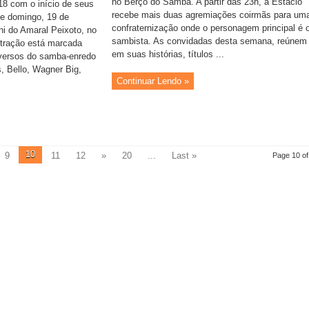
no Berço do Samba. A partir das 23h, a Estácio
18 com o início de seus
recebe mais duas agremiações coirmãs para um
ste domingo, 19 de
confraternização onde o personagem principal é 
i do Amaral Peixoto, no
sambista. As convidadas desta semana, reúnem
ntração está marcada
em suas histórias, títulos ...
versos do samba-enredo
s, Bello, Wagner Big,
Continuar Lendo »
10
9
11
12
»
20
...
Last »
Page 10 of