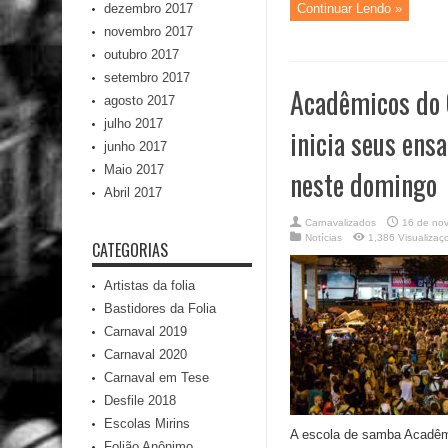
dezembro 2017
Continuar Lendo »
novembro 2017
outubro 2017
setembro 2017
Acadêmicos do
agosto 2017
julho 2017
inicia seus ensa
junho 2017
Maio 2017
neste domingo
Abril 2017
Carnavalizados
16 de no
Notícias
1,386 Visualizaç
CATEGORIAS
Artistas da folia
Bastidores da Folia
Carnaval 2019
Carnaval 2020
Carnaval em Tese
Desfile 2018
Escolas Mirins
A escola de samba Acadêm
Folião Anônimo