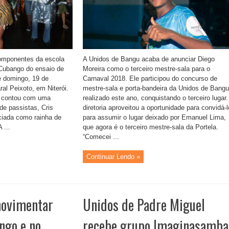
omponentes da escola
A Unidos de Bangu acaba de anunciar Diego
ubango do ensaio de
Moreira como o terceiro mestre-sala para o
te domingo, 19 de
Carnaval 2018. Ele participou do concurso de
al Peixoto, em Niterói.
mestre-sala e porta-bandeira da Unidos de Bangu
la contou com uma
realizado este ano, conquistando o terceiro lugar.
 de passistas, Cris
diretoria aproveitou a oportunidade para convidá-l
iada como rainha de
para assumir o lugar deixado por Emanuel Lima,
 ...
que agora é o terceiro mestre-sala da Portela.
“Comecei ...
Continuar Lendo »
movimentar
Unidos de Padre Miguel
ngo e no
recebe grupo Imaginasamba