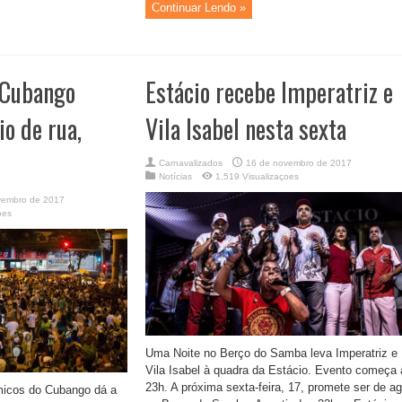
Continuar Lendo »
 Cubango
Estácio recebe Imperatriz e
io de rua,
Vila Isabel nesta sexta
Carnavalizados
16 de novembro de 2017
Notícias
1,519 Visualizaçoes
vembro de 2017
oes
Uma Noite no Berço do Samba leva Imperatriz e
Vila Isabel à quadra da Estácio. Evento começa 
23h. A próxima sexta-feira, 17, promete ser de ag
icos do Cubango dá a