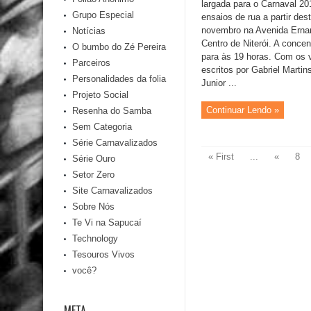
largada para o Carnaval 20
Grupo Especial
ensaios de rua a partir de
novembro na Avenida Ernan
Notícias
Centro de Niterói. A conce
O bumbo do Zé Pereira
para às 19 horas. Com os 
Parceiros
escritos por Gabriel Martin
Personalidades da folia
Junior ...
Projeto Social
Continuar Lendo »
Resenha do Samba
Sem Categoria
Série Carnavalizados
« First
...
«
8
Série Ouro
Setor Zero
Site Carnavalizados
Sobre Nós
Te Vi na Sapucaí
Technology
Tesouros Vivos
você?
META