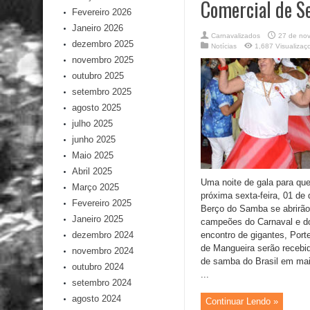
Comercial de Se
Fevereiro 2026
Janeiro 2026
Carnavalizados
27 de no
dezembro 2025
Notícias
1,687 Visualizaç
novembro 2025
outubro 2025
setembro 2025
agosto 2025
julho 2025
junho 2025
Maio 2025
Abril 2025
Uma noite de gala para q
Março 2025
próxima sexta-feira, 01 de
Fevereiro 2025
Berço do Samba se abrirão
Janeiro 2025
campeões do Carnaval e d
dezembro 2024
encontro de gigantes, Port
de Mangueira serão recebid
novembro 2024
de samba do Brasil em ma
outubro 2024
...
setembro 2024
agosto 2024
Continuar Lendo »