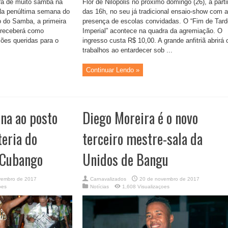
erá de muito samba na
Flor de Nilópolis no próximo domingo (26), a parti
Na penúltima semana do
das 16h, no seu já tradicional ensaio-show com a
 do Samba, a primeira
presença de escolas convidadas. O “Fim de Tard
 receberá como
Imperial” acontece na quadra da agremiação. O
ões queridas para o
ingresso custa R$ 10,00. A grande anfitriã abrirá 
trabalhos ao entardecer sob ...
Continuar Lendo »
rna ao posto
Diego Moreira é o novo
teria do
terceiro mestre-sala da
 Cubango
Unidos de Bangu
vembro de 2017
Carnavalizados
20 de novembro de 2017
oes
Notícias
1,608 Visualizaçoes