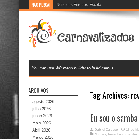
NÃO PERCA!
Noite dos Enredos: Escolas de samba preparam 
You can use WP menu builder to build menus
ARQUIVOS
Tag Archives:
re
agosto 2026
julho 2026
Eu sou o samba
junho 2026
Maio 2026
Abril 2026
Gabriel Cardoso
18 de Ma
Notícias
,
Resenha do Samba
Março 2026