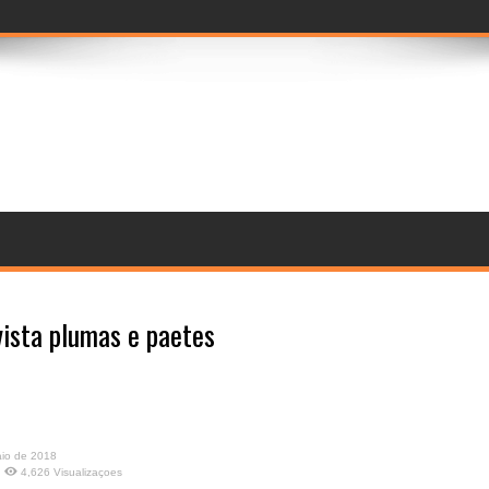
prévia imersiva
vista plumas e paetes
io de 2018
4,626 Visualizaçoes