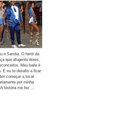
ou o Samba. O herói da
nça que afugenta dores,
econceitos. Meu baile é
. E eu te desafio a ficar
bor começar a tocar.
ariamente por minha
 história me fez ...