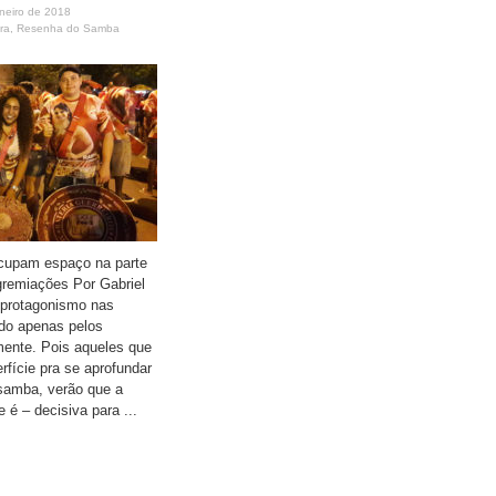
neiro de 2018
ra
,
Resenha do Samba
cupam espaço na parte
gremiações Por Gabriel
 protagonismo nas
do apenas pelos
ente. Pois aqueles que
rfície pra se aprofundar
 samba, verão que a
e é – decisiva para ...