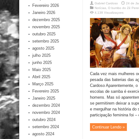
Gabriel Cardoso
24 de Ja
Fevereiro 2026
Notícias
,
O bumbo do Zé Perei
Janeiro 2026
4,138 Visualizaçoes
dezembro 2025
novembro 2025
outubro 2025
setembro 2025
agosto 2025
julho 2025
junho 2025
Maio 2025
Cada vez mais mulheres o
Abril 2025
pesada das baterias das a
Março 2025
Cardoso Aparentemente, o
Fevereiro 2025
escolas de samba é exerci
homens. Mas só aparentem
Janeiro 2025
se permitirem deixar a supe
dezembro 2024
e mergulhar na história do
novembro 2024
participação feminina foi – 
outubro 2024
setembro 2024
Continuar Lendo »
agosto 2024