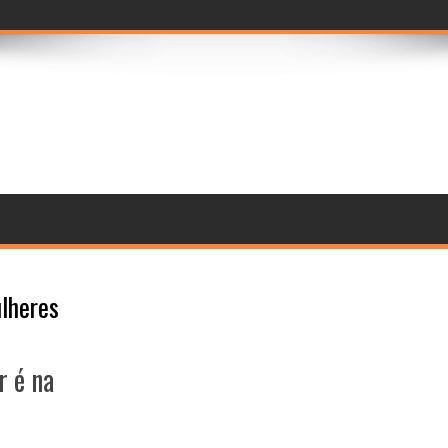
prévia imers
lheres
r é na