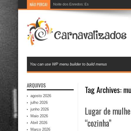
NÃO PERCA!
Noite dos Enredos: Escolas de samba preparam 
You can use WP menu builder to build menus
ARQUIVOS
Tag Archives:
mu
agosto 2026
julho 2026
Lugar de mulhe
junho 2026
Maio 2026
“cozinha”
Abril 2026
Março 2026