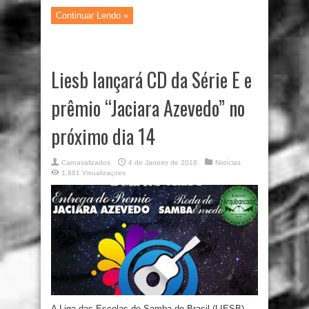
Continuar Lendo »
Liesb lançará CD da Série E e
prêmio “Jaciara Azevedo” no
próximo dia 14
Carnavalizados
4 de Janeiro de 2018
Notícias
1,881 Visualizaçoes
A Liga das Escolas de Samba do Brasil (LIESB)